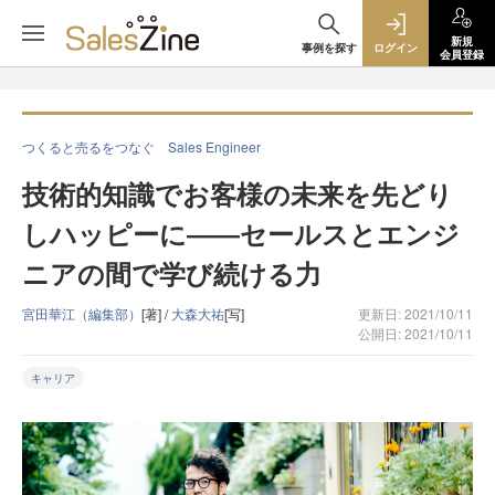
新規
事例を探す
ログイン
会員登録
つくると売るをつなぐ Sales Engineer
技術的知識でお客様の未来を先どり
しハッピーに――セールスとエンジ
ニアの間で学び続ける力
宮田華江（編集部）
[著] /
大森大祐
[写]
更新日: 2021/10/11
公開日: 2021/10/11
キャリア