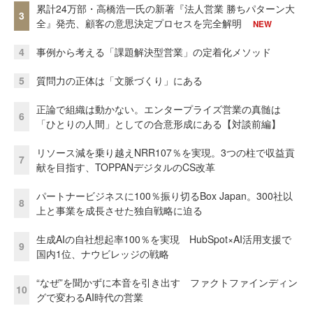
累計24万部・高橋浩一氏の新著『法人営業 勝ちパターン大
3
全』発売、顧客の意思決定プロセスを完全解明
NEW
4
事例から考える「課題解決型営業」の定着化メソッド
5
質問力の正体は「文脈づくり」にある
正論で組織は動かない。エンタープライズ営業の真髄は
6
「ひとりの人間」としての合意形成にある【対談前編】
リソース減を乗り越えNRR107％を実現。3つの柱で収益貢
7
献を目指す、TOPPANデジタルのCS改革
パートナービジネスに100％振り切るBox Japan。300社以
8
上と事業を成長させた独自戦略に迫る
生成AIの自社想起率100％を実現 HubSpot×AI活用支援で
9
国内1位、ナウビレッジの戦略
“なぜ”を聞かずに本音を引き出す ファクトファインディン
10
グで変わるAI時代の営業