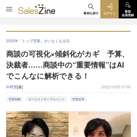
新規
事例を探す
ログイン
会員登録
2025年「トップ営業」がいなくなる日
商談の可視化×傾斜化がカギ 予算、
決裁者……商談中の“重要情報”はAI
でこんなに解析できる！
中野慧
[著]
2022/10/25 07:00
営業戦略
セールスイネーブルメント
営業改革