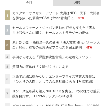
今日
月間
カスタマーサクセス・アワード 大賞はNEC！天下一武闘会
1
を勝ち抜いた最強のCSMはfreee青山氏に
NEW
セールスフォース・ジャパン激動の17年を支えた「黒衣」
2
川上和代さんに聞く、セールスストラテジーの正体
累計24万部・高橋浩一氏の新著『法人営業 勝ちパターン大
3
全』発売、顧客の意思決定プロセスを完全解明
NEW
4
事例から考える「課題解決型営業」の定着化メソッド
5
質問力の正体は「文脈づくり」にある
正論で組織は動かない。エンタープライズ営業の真髄は
6
「ひとりの人間」としての合意形成にある【対談前編】
リソース減を乗り越えNRR107％を実現。3つの柱で収益貢
7
献を目指す、TOPPANデジタルのCS改革
パートナービジネスに100％振り切るBox Japan。300社以