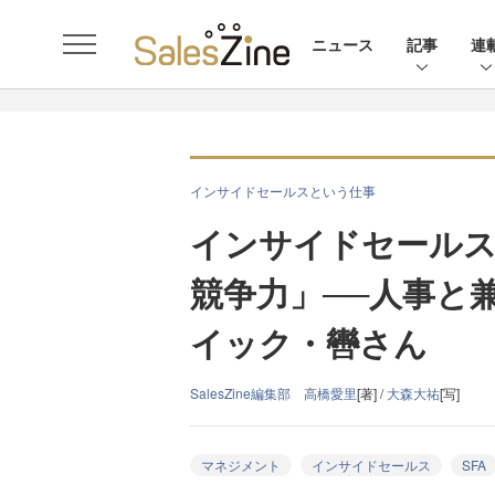
ニュース
記事
連
インサイドセールスという仕事
インサイドセール
競争力」──人事と
イック・轡さん
SalesZine編集部 高橋愛里
[著] /
大森大祐
[写]
マネジメント
インサイドセールス
SFA