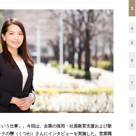
3
4
5
6
7
8
9
いう仕事」。今回は、企業の採用・社員教育支援および新
ックの轡（くつわ）さんにインタビューを実施した。営業職