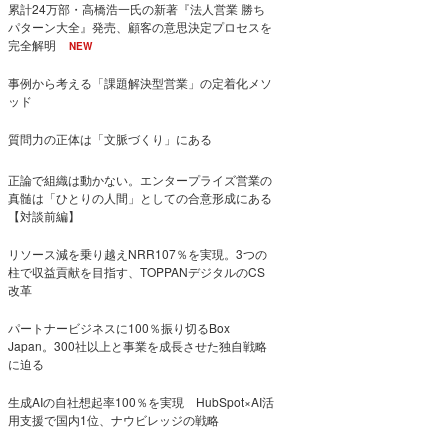
累計24万部・高橋浩一氏の新著『法人営業 勝ち
パターン大全』発売、顧客の意思決定プロセスを
完全解明
NEW
事例から考える「課題解決型営業」の定着化メソ
ッド
質問力の正体は「文脈づくり」にある
正論で組織は動かない。エンタープライズ営業の
真髄は「ひとりの人間」としての合意形成にある
【対談前編】
リソース減を乗り越えNRR107％を実現。3つの
柱で収益貢献を目指す、TOPPANデジタルのCS
改革
パートナービジネスに100％振り切るBox
Japan。300社以上と事業を成長させた独自戦略
に迫る
生成AIの自社想起率100％を実現 HubSpot×AI活
用支援で国内1位、ナウビレッジの戦略