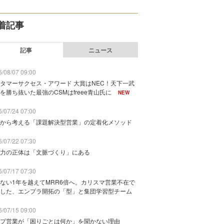
着記事
記事
ニュース
/08/07 09:00
タマーサクセス・アワード 大賞はNEC！天下一武
を勝ち抜いた最強のCSMはfreee青山氏に
NEW
/07/24 07:00
から考える「課題解決型営業」の定着化メソッド
/07/22 07:30
力の正体は「文脈づくり」にある
/07/17 07:30
ない1年を越えてMRR6倍へ。カリスマ営業不在で
した、エンプラ開拓の「型」と集団学習型チーム
/07/15 09:00
プ営業が「困りごとは何か」を聞かない理由