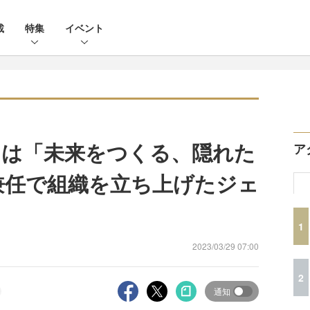
載
特集
イベント
スは「未来をつくる、隠れた
ア
兼任で組織を立ち上げたジェ
1
2023/03/29 07:00
2
通知