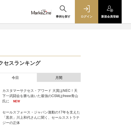
事例を探す
ログイン
新規
会員登録
クセスランキング
今日
月間
カスタマーサクセス・アワード 大賞はNEC！天
下一武闘会を勝ち抜いた最強のCSMはfreee青山
氏に
NEW
セールスフォース・ジャパン激動の17年を支えた
「黒衣」川上和代さんに聞く、セールスストラテ
ジーの正体