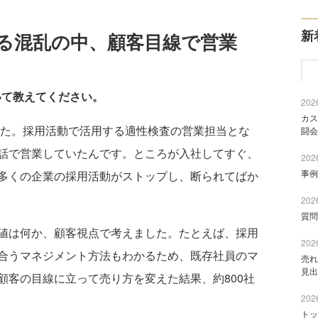
新
る混乱の中、顧客目線で営業
いて教えてください。
2026
カス
した。採用活動で活用する適性検査の営業担当とな
闘会
話で営業していたんです。ところが入社してすぐ、
2026
事例
多くの企業の採用活動がストップし、断られてばか
2026
質問
値は何か、顧客視点で考えました。たとえば、採用
2026
合うマネジメント方法もわかるため、既存社員のマ
売れ
見出
顧客の目線に立って売り方を変えた結果、約800社
2026
トッ