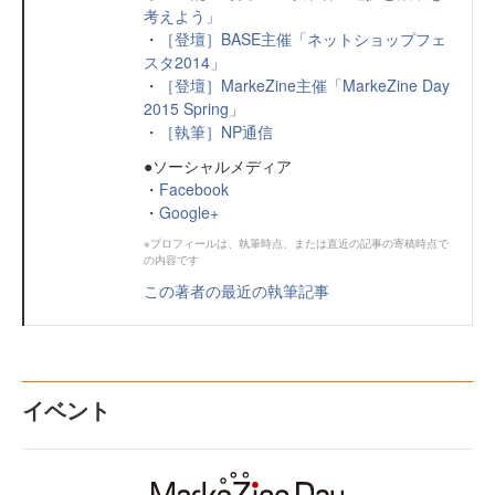
考えよう」
・
［登壇］BASE主催「ネットショップフェ
スタ2014」
・
［登壇］MarkeZine主催「MarkeZine Day
2015 Spring」
・
［執筆］NP通信
●ソーシャルメディア
・
Facebook
・
Google+
※プロフィールは、執筆時点、または直近の記事の寄稿時点で
の内容です
この著者の最近の執筆記事
イベント