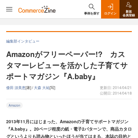
新規
事例を探す
ログイン
会員登録
編集部インタビュー
Amazonがフリーペーパー!? カス
タマーレビューを活かした子育てサ
ポートマガジン『A.baby』
倭田 須美恵
[著] /
大森 大祐
[写]
更新日: 2014/04/21
公開日: 2014/04/18
Amazon
2013年11月にはじまった、Amazonの子育てサポートマガジン
『A.baby』。20ページ程度の紙・電子2パターンで、商品カタロ
グというよりも読み物といったほうが当てはまる、本誌の目的と