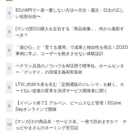
ECのKPIで一喜一憂しない方法〜月次・週次・日次の正し
4
い役割分担〜
[マンガ]ECの購入を左右する「商品画像」、何から撮影す
5
べき？
「遊び心」と「育てる運用」で成果と独自性を両立！ZOZO
6
事例に学ぶ、ユーザーを飽きさせない体験設計
ベテラン店員のノウハウをAI活用で標準化。ホームセンタ
7
ー「グッデイ」の現場主義AI実装術
LTVに約30％差を生む「定期通販のジレンマ」を解く。カ
8
ード払い促進の変革を決済サービス開発者に聞く
【イベント終了】アルペン、ビームスなど登壇！ECzine
9
Dayオンラインで開催
[マンガ]その商品名・サービス名、一発で読めますか？ チ
10
ョピやまさんのネーミング苦労話