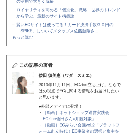
の活用で大きく成長
ロイヤリティを高める「個別化」戦略 世界のトレンド
から学ぶ、最新のサイト構築論
賢いECサイトは使ってる！カード決済手数料０円の
「SPIKE」についてメタップス佐藤航陽さ...
もっと読む
この記事の著者
倭田 須美恵（ワダ スミエ）
2013年11月11日、ECzine立ち上げ。ならで
はの視点でECに関する情報をお届けしたい
と思います。
●外部メディアに登場！
・
［動画］ネットショップ運営実践会
「ECzine倭田さん×井藤対談」
・
［動画］ECみらい会議vol.2「プラットフ
ォーム乱立時代！EC事業者の選択と集中を