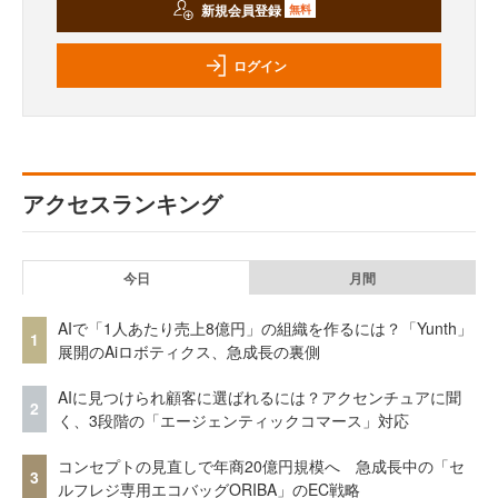
新規会員登録
無料
ログイン
アクセスランキング
今日
月間
AIで「1人あたり売上8億円」の組織を作るには？「Yunth」
1
展開のAiロボティクス、急成長の裏側
AIに見つけられ顧客に選ばれるには？アクセンチュアに聞
2
く、3段階の「エージェンティックコマース」対応
コンセプトの見直しで年商20億円規模へ 急成長中の「セ
3
ルフレジ専用エコバッグORIBA」のEC戦略