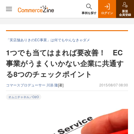
新規
事例を探す
ログイン
会員登録
「実店舗ありきのEC事業」は何でもやんなきゃダメ
1つでも当てはまれば要改善！ EC
事業がうまくいかない企業に共通す
る8つのチェックポイント
コマースプロデューサー 川添 隆
[著]
2015/08/07 08:00
オムニチャネル／O2O