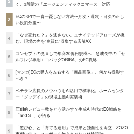
2
く、3段階の「エージェンティックコマース」対応
ECのKPIで一喜一憂しない方法〜月次・週次・日次の正し
3
い役割分担〜
「なぜ売れた？」を逃さない。ユナイテッドアローズが挑
4
む、現場の声を“良質に”収集する店舗AX
コンセプトの見直しで年商20億円規模へ 急成長中の「セ
5
ルフレジ専用エコバッグORIBA」のEC戦略
[マンガ]ECの購入を左右する「商品画像」、何から撮影す
6
べき？
ベテラン店員のノウハウをAI活用で標準化。ホームセンタ
7
ー「グッデイ」の現場主義AI実装術
圧倒的レビュー数をどう活かす？生成AI時代のEC戦略を
8
「and ST」が語る
「遊び心」と「育てる運用」で成果と独自性を両立！ZOZO
9
事例に学ぶ、ユーザーを飽きさせない体験設計