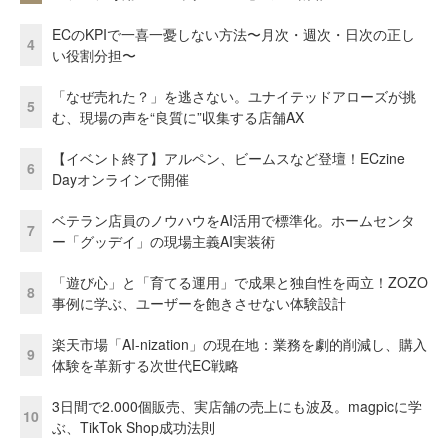
ECのKPIで一喜一憂しない方法〜月次・週次・日次の正し
4
い役割分担〜
「なぜ売れた？」を逃さない。ユナイテッドアローズが挑
5
む、現場の声を“良質に”収集する店舗AX
【イベント終了】アルペン、ビームスなど登壇！ECzine
6
Dayオンラインで開催
ベテラン店員のノウハウをAI活用で標準化。ホームセンタ
7
ー「グッデイ」の現場主義AI実装術
「遊び心」と「育てる運用」で成果と独自性を両立！ZOZO
8
事例に学ぶ、ユーザーを飽きさせない体験設計
楽天市場「AI-nization」の現在地：業務を劇的削減し、購入
9
体験を革新する次世代EC戦略
3日間で2.000個販売、実店舗の売上にも波及。magpicに学
10
ぶ、TikTok Shop成功法則