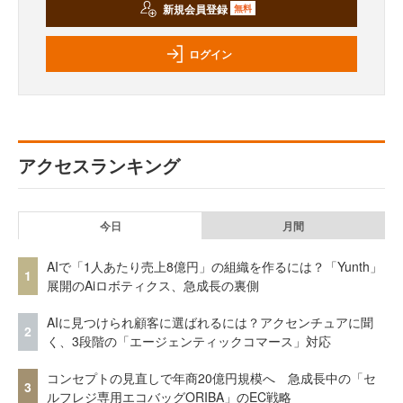
新規会員登録
無料
ログイン
アクセスランキング
今日
月間
AIで「1人あたり売上8億円」の組織を作るには？「Yunth」
1
展開のAiロボティクス、急成長の裏側
AIに見つけられ顧客に選ばれるには？アクセンチュアに聞
2
く、3段階の「エージェンティックコマース」対応
コンセプトの見直しで年商20億円規模へ 急成長中の「セ
3
ルフレジ専用エコバッグORIBA」のEC戦略