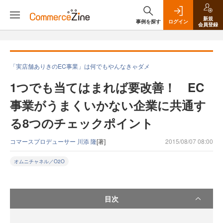
新規
事例を探す
ログイン
会員登録
「実店舗ありきのEC事業」は何でもやんなきゃダメ
1つでも当てはまれば要改善！ EC
事業がうまくいかない企業に共通す
る8つのチェックポイント
コマースプロデューサー 川添 隆
[著]
2015/08/07 08:00
オムニチャネル／O2O
目次