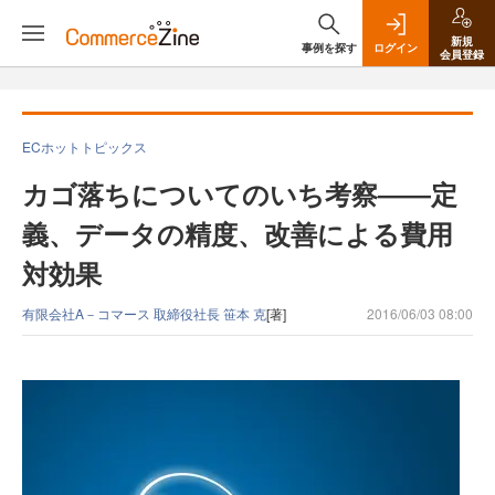
新規
事例を探す
ログイン
会員登録
ECホットトピックス
カゴ落ちについてのいち考察――定
義、データの精度、改善による費用
対効果
有限会社A－コマース 取締役社長 笹本 克
[著]
2016/06/03 08:00