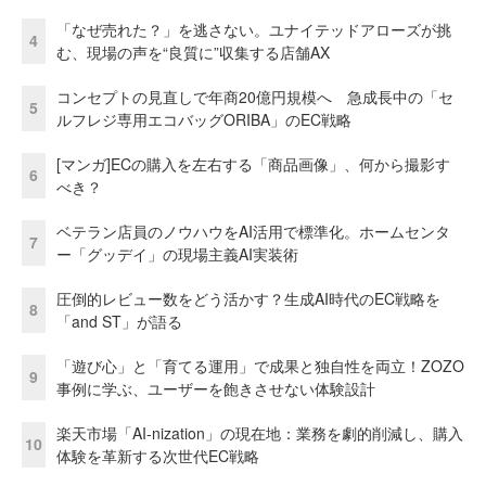
「なぜ売れた？」を逃さない。ユナイテッドアローズが挑
4
む、現場の声を“良質に”収集する店舗AX
コンセプトの見直しで年商20億円規模へ 急成長中の「セ
5
ルフレジ専用エコバッグORIBA」のEC戦略
[マンガ]ECの購入を左右する「商品画像」、何から撮影す
6
べき？
ベテラン店員のノウハウをAI活用で標準化。ホームセンタ
7
ー「グッデイ」の現場主義AI実装術
圧倒的レビュー数をどう活かす？生成AI時代のEC戦略を
8
「and ST」が語る
「遊び心」と「育てる運用」で成果と独自性を両立！ZOZO
9
事例に学ぶ、ユーザーを飽きさせない体験設計
楽天市場「AI-nization」の現在地：業務を劇的削減し、購入
10
体験を革新する次世代EC戦略