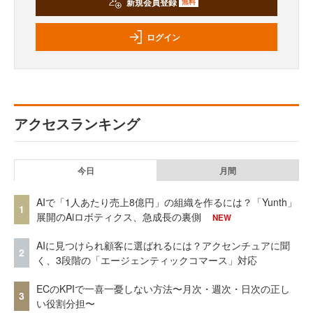
新規会員登録
無料
ログイン
アクセスランキング
今日
月間
AIで「1人あたり売上8億円」の組織を作るには？「Yunth」
1
展開のAiロボティクス、急成長の裏側
NEW
AIに見つけられ顧客に選ばれるには？アクセンチュアに聞
2
く、3段階の「エージェンティックコマース」対応
ECのKPIで一喜一憂しない方法〜月次・週次・日次の正し
3
い役割分担〜