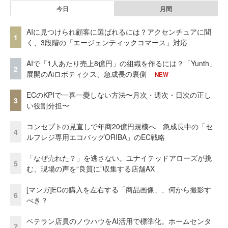
今日
月間
AIに見つけられ顧客に選ばれるには？アクセンチュアに聞
1
く、3段階の「エージェンティックコマース」対応
AIで「1人あたり売上8億円」の組織を作るには？「Yunth」
2
展開のAiロボティクス、急成長の裏側
NEW
ECのKPIで一喜一憂しない方法〜月次・週次・日次の正し
3
い役割分担〜
コンセプトの見直しで年商20億円規模へ 急成長中の「セ
4
ルフレジ専用エコバッグORIBA」のEC戦略
「なぜ売れた？」を逃さない。ユナイテッドアローズが挑
5
む、現場の声を“良質に”収集する店舗AX
[マンガ]ECの購入を左右する「商品画像」、何から撮影す
6
べき？
ベテラン店員のノウハウをAI活用で標準化。ホームセンタ
7