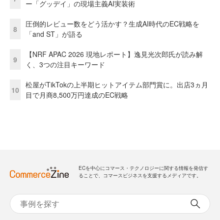
ー「グッデイ」の現場主義AI実装術
圧倒的レビュー数をどう活かす？生成AI時代のEC戦略を
8
「and ST」が語る
【NRF APAC 2026 現地レポート】逸見光次郎氏が読み解
9
く、3つの注目キーワード
松屋がTikTokの上半期ヒットアイテム部門賞に。出店3ヵ月
10
目で月商8,500万円達成のEC戦略
ECを中心にコマース・テクノロジーに関する情報を発信す
ることで、コマースビジネスを支援するメディアです。