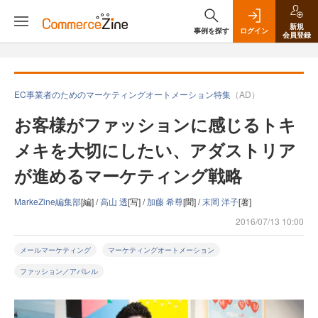
新規
事例を探す
ログイン
会員登録
EC事業者のためのマーケティングオートメーション特集
（AD）
お客様がファッションに感じるトキ
メキを大切にしたい、アダストリア
が進めるマーケティング戦略
MarkeZine編集部
[編] /
高山 透
[写] /
加藤 希尊
[聞] /
末岡 洋子
[著]
2016/07/13 10:00
メールマーケティング
マーケティングオートメーション
ファッション／アパレル