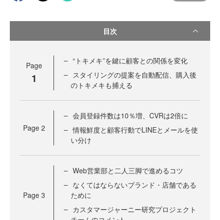
目次
“トキメキ”を鍵に顧客との関係を変化
Page
スタイリングの提案を自動配信、購入後
1
のトキメキも捕える
会員登録件数は10％増、CVRは2倍に
Page
2
情報鮮度と顧客行動でLINEとメールを使
い分け
Web営業部と二人三脚で進めるコツ
なくてはならないブランド・店舗である
Page
3
ために
カスタマージャーニー研究プロジェクト
チームのコメント