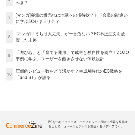
べき？
[マンガ]突然の爆売れは地獄への招待状？トド会長の勘違い
7
に学ぶECセキュリティ
[マンガ]「うちは大丈夫」が一番危ない？EC不正注文を放
8
置した末路
「遊び心」と「育てる運用」で成果と独自性を両立！ZOZO
9
事例に学ぶ、ユーザーを飽きさせない体験設計
圧倒的レビュー数をどう活かす？生成AI時代のEC戦略を
10
「and ST」が語る
ECを中心にコマース・テクノロジーに関する情報を発信す
ることで、コマースビジネスを支援するメディアです。