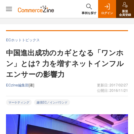
新規
事例を探す
ログイン
会員登録
ECホットトピックス
中国進出成功のカギとなる「ワンホ
ン」とは? 力を増すネットインフル
エンサーの影響力
ECzine編集部
[著]
更新日: 2017/02/27
公開日: 2016/11/21
マーケティング
越境EC／インバウンド