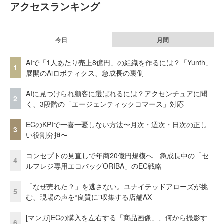
アクセスランキング
今日
月間
AIで「1人あたり売上8億円」の組織を作るには？「Yunth」
1
展開のAiロボティクス、急成長の裏側
AIに見つけられ顧客に選ばれるには？アクセンチュアに聞
2
く、3段階の「エージェンティックコマース」対応
ECのKPIで一喜一憂しない方法〜月次・週次・日次の正し
3
い役割分担〜
コンセプトの見直しで年商20億円規模へ 急成長中の「セ
4
ルフレジ専用エコバッグORIBA」のEC戦略
「なぜ売れた？」を逃さない。ユナイテッドアローズが挑
5
む、現場の声を“良質に”収集する店舗AX
[マンガ]ECの購入を左右する「商品画像」、何から撮影す
6