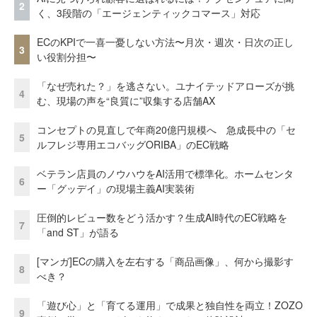
2
く、3段階の「エージェンティックコマース」対応
ECのKPIで一喜一憂しない方法〜月次・週次・日次の正し
3
い役割分担〜
「なぜ売れた？」を逃さない。ユナイテッドアローズが挑
4
む、現場の声を“良質に”収集する店舗AX
コンセプトの見直しで年商20億円規模へ 急成長中の「セ
5
ルフレジ専用エコバッグORIBA」のEC戦略
ベテラン店員のノウハウをAI活用で標準化。ホームセンタ
6
ー「グッデイ」の現場主義AI実装術
圧倒的レビュー数をどう活かす？生成AI時代のEC戦略を
7
「and ST」が語る
[マンガ]ECの購入を左右する「商品画像」、何から撮影す
8
べき？
「遊び心」と「育てる運用」で成果と独自性を両立！ZOZO
9