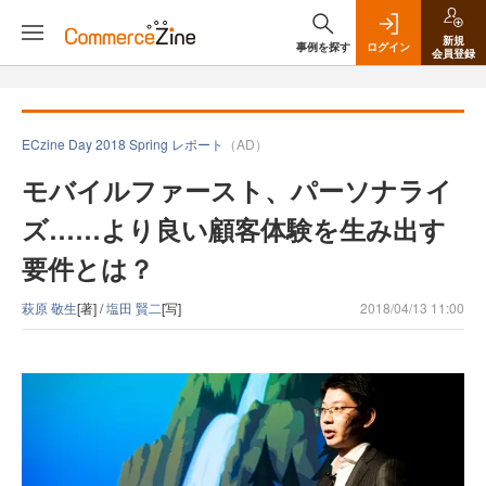
新規
事例を探す
ログイン
会員登録
ECzine Day 2018 Spring レポート
（AD）
モバイルファースト、パーソナライ
ズ……より良い顧客体験を生み出す
要件とは？
萩原 敬生
[著] /
塩田 賢二
[写]
2018/04/13 11:00