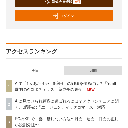
新規会員登録
無料
ログイン
アクセスランキング
今日
月間
AIで「1人あたり売上8億円」の組織を作るには？「Yunth」
1
展開のAiロボティクス、急成長の裏側
NEW
AIに見つけられ顧客に選ばれるには？アクセンチュアに聞
2
く、3段階の「エージェンティックコマース」対応
ECのKPIで一喜一憂しない方法〜月次・週次・日次の正し
3
い役割分担〜