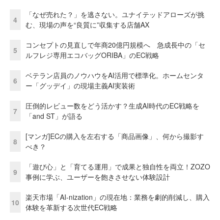
「なぜ売れた？」を逃さない。ユナイテッドアローズが挑
4
む、現場の声を“良質に”収集する店舗AX
コンセプトの見直しで年商20億円規模へ 急成長中の「セ
5
ルフレジ専用エコバッグORIBA」のEC戦略
ベテラン店員のノウハウをAI活用で標準化。ホームセンタ
6
ー「グッデイ」の現場主義AI実装術
圧倒的レビュー数をどう活かす？生成AI時代のEC戦略を
7
「and ST」が語る
[マンガ]ECの購入を左右する「商品画像」、何から撮影す
8
べき？
「遊び心」と「育てる運用」で成果と独自性を両立！ZOZO
9
事例に学ぶ、ユーザーを飽きさせない体験設計
楽天市場「AI-nization」の現在地：業務を劇的削減し、購入
10
体験を革新する次世代EC戦略