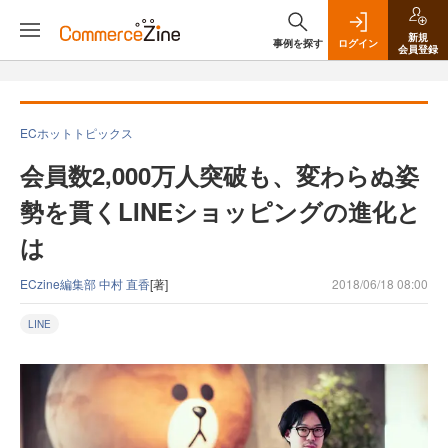
新規
事例を探す
ログイン
会員登録
ECホットトピックス
会員数2,000万人突破も、変わらぬ姿
勢を貫くLINEショッピングの進化と
は
ECzine編集部 中村 直香
[著]
2018/06/18 08:00
LINE