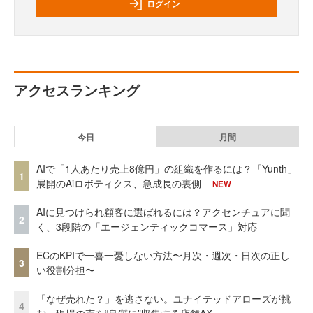
ログイン
アクセスランキング
今日
月間
AIで「1人あたり売上8億円」の組織を作るには？「Yunth」
1
展開のAiロボティクス、急成長の裏側
NEW
AIに見つけられ顧客に選ばれるには？アクセンチュアに聞
2
く、3段階の「エージェンティックコマース」対応
ECのKPIで一喜一憂しない方法〜月次・週次・日次の正し
3
い役割分担〜
「なぜ売れた？」を逃さない。ユナイテッドアローズが挑
4