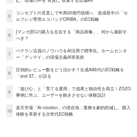
む、現場の声を“良質に”収集する店舗AX
コンセプトの見直しで年商20億円規模へ 急成長中の「セ
5
ルフレジ専用エコバッグORIBA」のEC戦略
[マンガ]ECの購入を左右する「商品画像」、何から撮影す
6
べき？
ベテラン店員のノウハウをAI活用で標準化。ホームセンタ
7
ー「グッデイ」の現場主義AI実装術
圧倒的レビュー数をどう活かす？生成AI時代のEC戦略を
8
「and ST」が語る
「遊び心」と「育てる運用」で成果と独自性を両立！ZOZO
9
事例に学ぶ、ユーザーを飽きさせない体験設計
楽天市場「AI-nization」の現在地：業務を劇的削減し、購入
10
体験を革新する次世代EC戦略