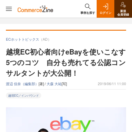
新規
事例を探す
ログイン
会員登録
ECホットトピックス
（AD）
越境EC初心者向けeBayを使いこなす
5つのコツ 自分も売れてる公認コン
サルタントが大公開！
渡辺 佳奈（編集部）
[著] /
大森 大祐
[写]
2019/06/11 11:00
越境EC／インバウンド