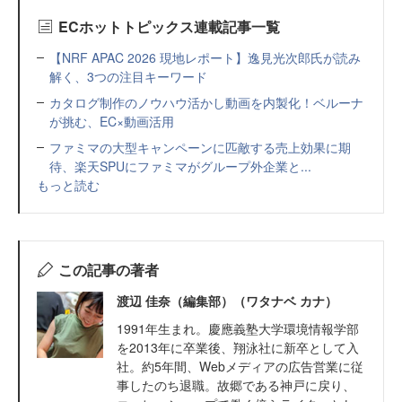
ECホットトピックス連載記事一覧
【NRF APAC 2026 現地レポート】逸見光次郎氏が読み
解く、3つの注目キーワード
カタログ制作のノウハウ活かし動画を内製化！ベルーナ
が挑む、EC×動画活用
ファミマの大型キャンペーンに匹敵する売上効果に期
待、楽天SPUにファミマがグループ外企業と...
もっと読む
この記事の著者
渡辺 佳奈（編集部）（ワタナベ カナ）
1991年生まれ。慶應義塾大学環境情報学部
を2013年に卒業後、翔泳社に新卒として入
社。約5年間、Webメディアの広告営業に従
事したのち退職。故郷である神戸に戻り、