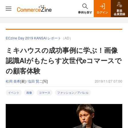
新規
事例を探す
ログイン
会員登録
ECzine Day 2019 KANSAI レポート
（AD）
ミキハウスの成功事例に学ぶ！画像
認識AIがもたらす次世代eコマースで
の顧客体験
松岡 亜希
[著] /
塩田 賢二
[写]
2019/11/27 07:00
イベント
画像
コマース
ファッション／アパレル