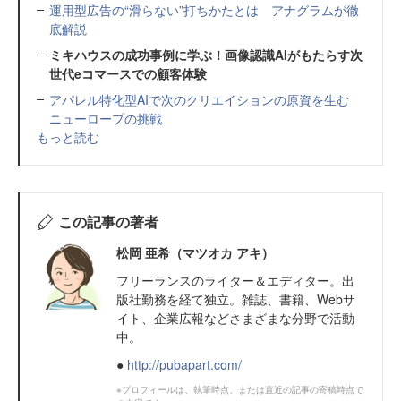
運用型広告の“滑らない”打ちかたとは アナグラムが徹
底解説
ミキハウスの成功事例に学ぶ！画像認識AIがもたらす次
世代eコマースでの顧客体験
アパレル特化型AIで次のクリエイションの原資を生む
ニューロープの挑戦
もっと読む
この記事の著者
松岡 亜希（マツオカ アキ）
フリーランスのライター＆エディター。出
版社勤務を経て独立。雑誌、書籍、Webサ
イト、企業広報などさまざまな分野で活動
中。
●
http://pubapart.com/
※プロフィールは、執筆時点、または直近の記事の寄稿時点で