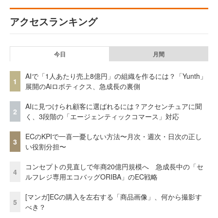
アクセスランキング
今日
月間
AIで「1人あたり売上8億円」の組織を作るには？「Yunth」
1
展開のAiロボティクス、急成長の裏側
AIに見つけられ顧客に選ばれるには？アクセンチュアに聞
2
く、3段階の「エージェンティックコマース」対応
ECのKPIで一喜一憂しない方法〜月次・週次・日次の正し
3
い役割分担〜
コンセプトの見直しで年商20億円規模へ 急成長中の「セ
4
ルフレジ専用エコバッグORIBA」のEC戦略
[マンガ]ECの購入を左右する「商品画像」、何から撮影す
5
べき？