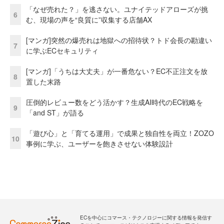
「なぜ売れた？」を逃さない。ユナイテッドアローズが挑
6
む、現場の声を“良質に”収集する店舗AX
[マンガ]突然の爆売れは地獄への招待状？トド会長の勘違い
7
に学ぶECセキュリティ
[マンガ]「うちは大丈夫」が一番危ない？EC不正注文を放
8
置した末路
圧倒的レビュー数をどう活かす？生成AI時代のEC戦略を
9
「and ST」が語る
「遊び心」と「育てる運用」で成果と独自性を両立！ZOZO
10
事例に学ぶ、ユーザーを飽きさせない体験設計
ECを中心にコマース・テクノロジーに関する情報を発信す