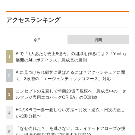
アクセスランキング
今日
月間
AIで「1人あたり売上8億円」の組織を作るには？「Yunth」
1
展開のAiロボティクス、急成長の裏側
AIに見つけられ顧客に選ばれるには？アクセンチュアに聞
2
く、3段階の「エージェンティックコマース」対応
コンセプトの見直しで年商20億円規模へ 急成長中の「セ
3
ルフレジ専用エコバッグORIBA」のEC戦略
ECのKPIで一喜一憂しない方法〜月次・週次・日次の正し
4
い役割分担〜
「なぜ売れた？」を逃さない。ユナイテッドアローズが挑
5
む、現場の声を“良質に”収集する店舗AX