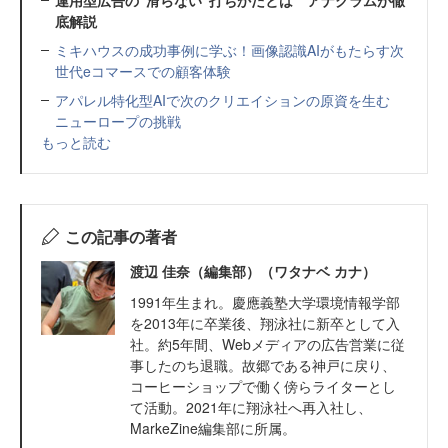
底解説
ミキハウスの成功事例に学ぶ！画像認識AIがもたらす次
世代eコマースでの顧客体験
アパレル特化型AIで次のクリエイションの原資を生む
ニューロープの挑戦
もっと読む
この記事の著者
渡辺 佳奈（編集部）（ワタナベ カナ）
1991年生まれ。慶應義塾大学環境情報学部
を2013年に卒業後、翔泳社に新卒として入
社。約5年間、Webメディアの広告営業に従
事したのち退職。故郷である神戸に戻り、
コーヒーショップで働く傍らライターとし
て活動。2021年に翔泳社へ再入社し、
MarkeZine編集部に所属。