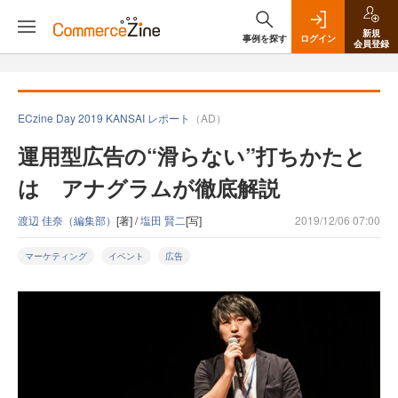
新規
事例を探す
ログイン
会員登録
ECzine Day 2019 KANSAI レポート
（AD）
運用型広告の“滑らない”打ちかたと
は アナグラムが徹底解説
渡辺 佳奈（編集部）
[著] /
塩田 賢二
[写]
2019/12/06 07:00
マーケティング
イベント
広告