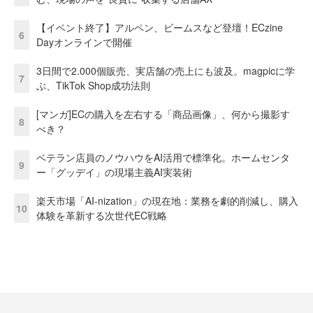
【イベント終了】アルペン、ビームスなど登壇！ECzine
6
Dayオンラインで開催
3日間で2.000個販売、実店舗の売上にも波及。magpicに学
7
ぶ、TikTok Shop成功法則
[マンガ]ECの購入を左右する「商品画像」、何から撮影す
8
べき？
ベテラン店員のノウハウをAI活用で標準化。ホームセンタ
9
ー「グッデイ」の現場主義AI実装術
楽天市場「AI-nization」の現在地：業務を劇的削減し、購入
10
体験を革新する次世代EC戦略