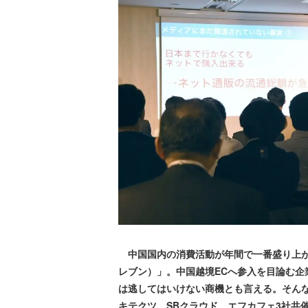
中国国内の消費活動が年間で一番盛り上が
レブン）」。中国越境ECへ参入を目論む
は逃してはいけない商機とも言える。そんな独
キテクツ、SBクラウド、エフカフェ3社共