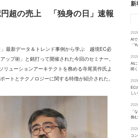
新
000億円超の売上 「独身の日」速報
2026
AI
「Y
」最新データ＆トレンド事例から学ぶ 越境EC必
2026
売上アップ術」と銘打って開催された今回のセミナー。
AI
loud ソリューションアーキテクトを務める寺尾英作氏よ
聞く
レポートとテクノロジーに関する特徴が紹介された。
2026
EC
しい
2026
「な
挑む
2026
コン