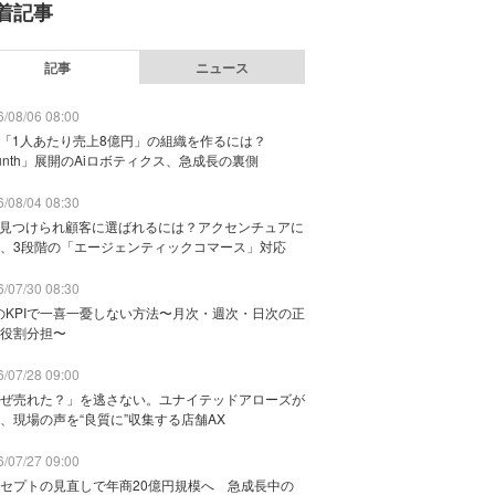
着記事
記事
ニュース
/08/06 08:00
で「1人あたり売上8億円」の組織を作るには？
unth」展開のAiロボティクス、急成長の裏側
/08/04 08:30
に見つけられ顧客に選ばれるには？アクセンチュアに
、3段階の「エージェンティックコマース」対応
/07/30 08:30
のKPIで一喜一憂しない方法〜月次・週次・日次の正
役割分担〜
/07/28 09:00
ぜ売れた？」を逃さない。ユナイテッドアローズが
、現場の声を“良質に”収集する店舗AX
/07/27 09:00
セプトの見直しで年商20億円規模へ 急成長中の