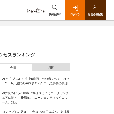
事例を探す
ログイン
新規
会員登録
クセスランキング
今日
月間
AIで「1人あたり売上8億円」の組織を作るには？
「Yunth」展開のAiロボティクス、急成長の裏側
AIに見つけられ顧客に選ばれるには？アクセンチ
ュアに聞く、3段階の「エージェンティックコマ
ース」対応
コンセプトの見直しで年商20億円規模へ 急成長