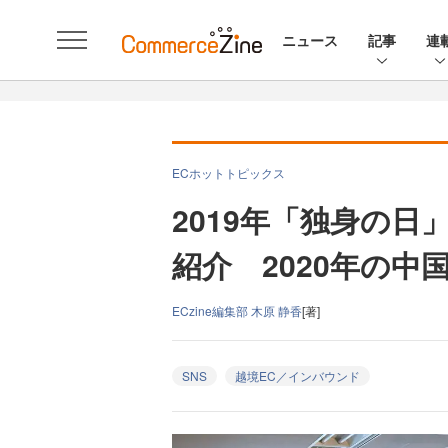
ニュース
記事
連
ECホットトピックス
2019年「独身の
紹介 2020年の中
ECzine編集部 木原 静香
[著]
SNS
越境EC／インバウンド