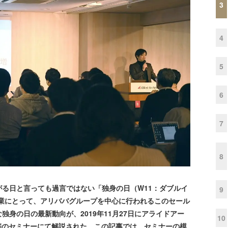
3
4
5
6
7
8
る日と言っても過言ではない「独身の日（W11：ダブルイ
9
企業にとって、アリババグループを中心に行われるこのセール
身の日の最新動向が、2019年11月27日にアライドアー
10
催のセミナーにて解説された。この記事では、セミナーの模