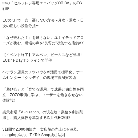
中の「セルフレジ専用エコバッグORIBA」のEC
戦略
ECのKPIで一喜一憂しない方法〜月次・週次・日
次の正しい役割分担〜
「なぜ売れた？」を逃さない。ユナイテッドアロ
ーズが挑む、現場の声を“良質に”収集する店舗AX
【イベント終了】アルペン、ビームスなど登壇！
ECzine Dayオンラインで開催
ベテラン店員のノウハウをAI活用で標準化。ホー
ムセンター「グッデイ」の現場主義AI実装術
「遊び心」と「育てる運用」で成果と独自性を両
立！ZOZO事例に学ぶ、ユーザーを飽きさせない
体験設計
楽天市場「AI-nization」の現在地：業務を劇的削
減し、購入体験を革新する次世代EC戦略
3日間で2.000個販売、実店舗の売上にも波及。
magpicに学ぶ、TikTok Shop成功法則