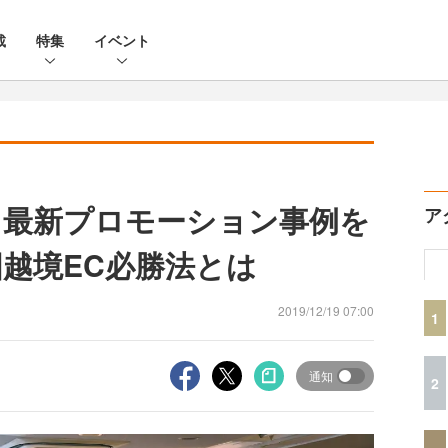
載
特集
イベント
日」最新プロモーション事例を
ア
国越境EC必勝法とは
2019/12/19 07:00
1
通知
2