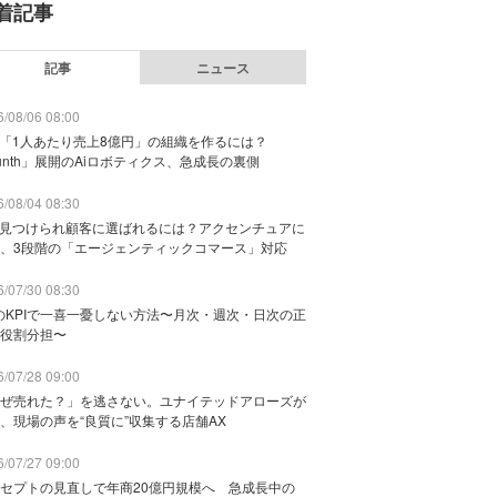
着記事
記事
ニュース
/08/06 08:00
で「1人あたり売上8億円」の組織を作るには？
unth」展開のAiロボティクス、急成長の裏側
/08/04 08:30
に見つけられ顧客に選ばれるには？アクセンチュアに
、3段階の「エージェンティックコマース」対応
/07/30 08:30
のKPIで一喜一憂しない方法〜月次・週次・日次の正
役割分担〜
/07/28 09:00
ぜ売れた？」を逃さない。ユナイテッドアローズが
、現場の声を“良質に”収集する店舗AX
/07/27 09:00
セプトの見直しで年商20億円規模へ 急成長中の