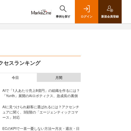
事例を探す
ログイン
新規
会員登録
クセスランキング
今日
月間
AIで「1人あたり売上8億円」の組織を作るには？
「Yunth」展開のAiロボティクス、急成長の裏側
AIに見つけられ顧客に選ばれるには？アクセンチ
ュアに聞く、3段階の「エージェンティックコマ
ース」対応
ECのKPIで一喜一憂しない方法〜月次・週次・日