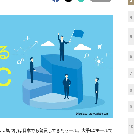
4
5
6
7
8
9
10
…気づけば日本でも普及してきたセール。大手ECモールで