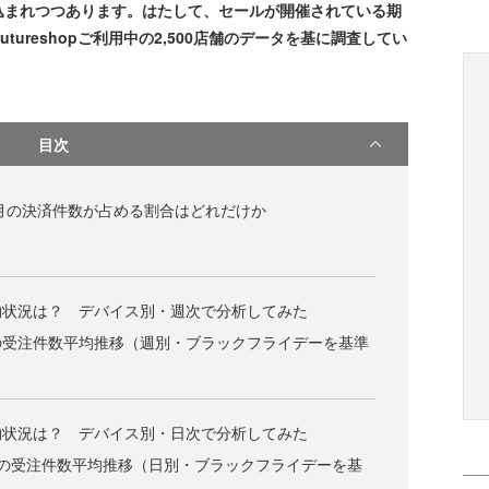
込まれつつあります。はたして、セールが開催されている期
tureshopご利用中の2,500店舗のデータを基に調査してい
目次
2月の決済件数が占める割合はどれだけか
物状況は？ デバイス別・週次で分析してみた
8日の受注件数平均推移（週別・ブラックフライデーを基準
物状況は？ デバイス別・日次で分析してみた
28日の受注件数平均推移（日別・ブラックフライデーを基