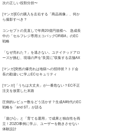
次の正しい役割分担〜
[マンガ]ECの購入を左右する「商品画像」、何か
ら撮影すべき？
コンセプトの見直しで年商20億円規模へ 急成長
中の「セルフレジ専用エコバッグORIBA」のEC
戦略
「なぜ売れた？」を逃さない。ユナイテッドアロ
ーズが挑む、現場の声を“良質に”収集する店舗AX
[マンガ]突然の爆売れは地獄への招待状？トド会
長の勘違いに学ぶECセキュリティ
[マンガ]「うちは大丈夫」が一番危ない？EC不正
注文を放置した末路
圧倒的レビュー数をどう活かす？生成AI時代のEC
戦略を「and ST」が語る
「遊び心」と「育てる運用」で成果と独自性を両
立！ZOZO事例に学ぶ、ユーザーを飽きさせない
体験設計