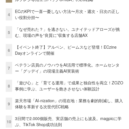
ECのKPIで一喜一憂しない方法〜月次・週次・日次の正し
4
い役割分担〜
「なぜ売れた？」を逃さない。ユナイテッドアローズが挑
5
む、現場の声を“良質に”収集する店舗AX
【イベント終了】アルペン、ビームスなど登壇！ECzine
6
Dayオンラインで開催
ベテラン店員のノウハウをAI活用で標準化。ホームセンタ
7
ー「グッデイ」の現場主義AI実装術
「遊び心」と「育てる運用」で成果と独自性を両立！ZOZO
8
事例に学ぶ、ユーザーを飽きさせない体験設計
楽天市場「AI-nization」の現在地：業務を劇的削減し、購入
9
体験を革新する次世代EC戦略
3日間で2.000個販売、実店舗の売上にも波及。magpicに学
10
ぶ、TikTok Shop成功法則