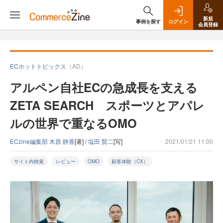
新規
事例を探す
ログイン
会員登録
ECホットトピックス
（AD）
アルペン自社ECの急成長を支える
ZETA SEARCH スポーツとアパレ
ルの世界で重なるOMO
ECzine編集部 木原 静香
[著] /
塩田 賢二
[写]
2021/01/21 11:00
サイト内検索
レビュー
OMO
顧客体験（CX）