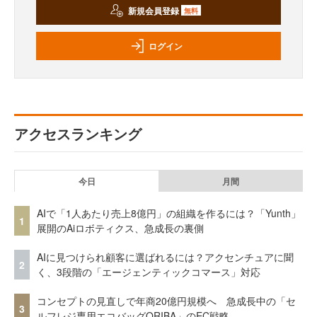
新規会員登録
無料
ログイン
アクセスランキング
今日
月間
AIで「1人あたり売上8億円」の組織を作るには？「Yunth」
1
展開のAiロボティクス、急成長の裏側
AIに見つけられ顧客に選ばれるには？アクセンチュアに聞
2
く、3段階の「エージェンティックコマース」対応
コンセプトの見直しで年商20億円規模へ 急成長中の「セ
3
ルフレジ専用エコバッグORIBA」のEC戦略