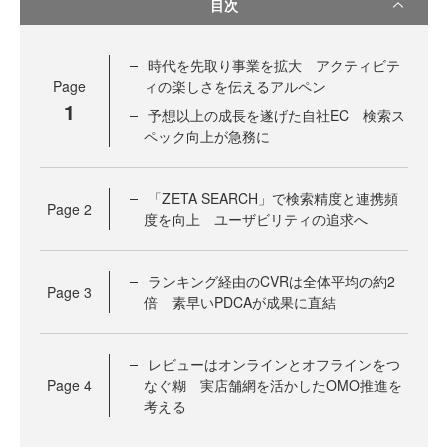
目次
時代を先取り事業を拡大 アクティビテ
Page
ィの楽しさを伝えるアルペン
1
予想以上の成長を遂げた自社EC 検索ス
ペック向上が急務に
「ZETA SEARCH」で検索精度と連携頻
Page
2
度を向上 ユーザビリティの追求へ
ランキング経由のCVRは全体平均の約2
Page
3
倍 素早いPDCAが成果に直結
レビューはオンラインとオフラインをつ
Page
4
なぐ糊 実店舗網を活かしたOMO推進を
考える