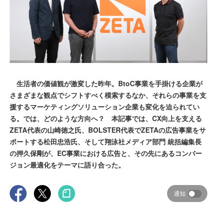
生活者の価値観が激変した昨年。BtoC事業を手掛ける企業が
さまざまな観点でシフトすべく模索するなか、それらの事業を支
援するマーケティングソリューション企業も変化を迫られてい
る。では、どのような方向へ？ 本記事では、CX向上を支える
ZETA代表の山崎徳之氏、BOLSTER代表でZETAの広告事業をサ
ポートする松田忠浩氏、そして翔泳社メディア部門 統括編集長
の押久保剛が、EC事業における広告と、その先にあるコンバー
ジョン最適化をテーマに語り合った。
通知