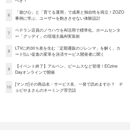
「遊び心」と「育てる運用」で成果と独自性を両立！ZOZO
6
事例に学ぶ、ユーザーを飽きさせない体験設計
ベテラン店員のノウハウをAI活用で標準化。ホームセンタ
7
ー「グッデイ」の現場主義AI実装術
LTVに約30％差を生む「定期通販のジレンマ」を解く。カ
8
ード払い促進の変革を決済サービス開発者に聞く
【イベント終了】アルペン、ビームスなど登壇！ECzine
9
Dayオンラインで開催
[マンガ]その商品名・サービス名、一発で読めますか？ チ
10
ョピやまさんのネーミング苦労話