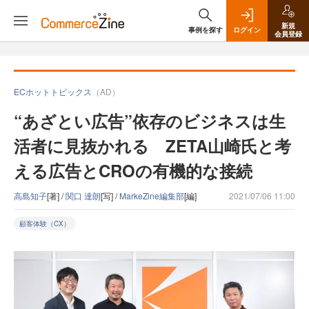
新規
事例を探す
ログイン
会員登録
ECホットトピックス
（AD）
“あざとい広告”依存のビジネスは生
活者に見抜かれる ZETA山崎氏と考
える広告とCROの有機的な接続
高島知子
[著] /
関口 達朗
[写] /
MarkeZine編集部
[編]
2021/07/06 11:00
顧客体験（CX）