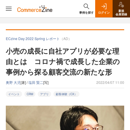
新規
事例を探す
ログイン
会員登録
ECzine Day 2022 Spring レポート
（AD）
小売の成長に自社アプリが必要な理
由とは コロナ禍で成長した企業の
事例から探る顧客交流の新たな形
奥野 大児
[著] /
塩田 賢二
[写]
2022/04/07 11:00
イベント
CRM
アプリ
顧客体験（CX）