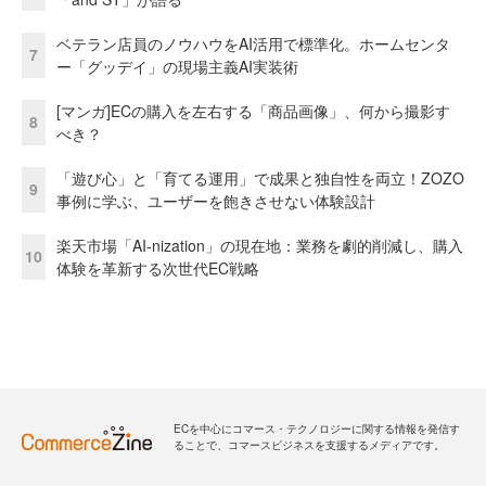
ベテラン店員のノウハウをAI活用で標準化。ホームセンタ
7
ー「グッデイ」の現場主義AI実装術
[マンガ]ECの購入を左右する「商品画像」、何から撮影す
8
べき？
「遊び心」と「育てる運用」で成果と独自性を両立！ZOZO
9
事例に学ぶ、ユーザーを飽きさせない体験設計
楽天市場「AI-nization」の現在地：業務を劇的削減し、購入
10
体験を革新する次世代EC戦略
ECを中心にコマース・テクノロジーに関する情報を発信す
ることで、コマースビジネスを支援するメディアです。