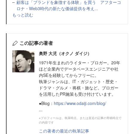
顧客は「ブランドを象徴する体験」を買う アフターコ
ロナ・Web3時代の新たな価値提供を考え...
もっと読む
この記事の著者
奥野 大児（オクノ ダイジ）
1971年生まれのライター・ブロガー。20年
ほど企業内でデータベースエンジニアや社
内SEを経験してからフリーに。
執筆ジャンルは、IT・ガジェット・歴史・
ドラマ・グルメ・将棋・旅など。ブロガー
を活用したPR施策も受け付けています。
●Blog：
https://www.odaiji.com/blog/
...
※プロフィールは、執筆時点、または直近の記事の寄稿時点で
の内容です
この著者の最近の執筆記事