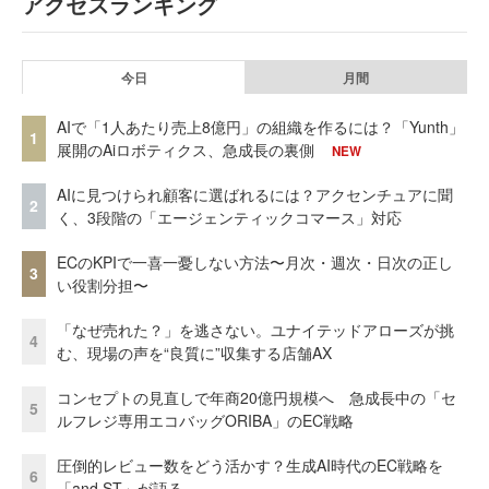
アクセスランキング
今日
月間
AIで「1人あたり売上8億円」の組織を作るには？「Yunth」
1
展開のAiロボティクス、急成長の裏側
NEW
AIに見つけられ顧客に選ばれるには？アクセンチュアに聞
2
く、3段階の「エージェンティックコマース」対応
ECのKPIで一喜一憂しない方法〜月次・週次・日次の正し
3
い役割分担〜
「なぜ売れた？」を逃さない。ユナイテッドアローズが挑
4
む、現場の声を“良質に”収集する店舗AX
コンセプトの見直しで年商20億円規模へ 急成長中の「セ
5
ルフレジ専用エコバッグORIBA」のEC戦略
圧倒的レビュー数をどう活かす？生成AI時代のEC戦略を
6
「and ST」が語る