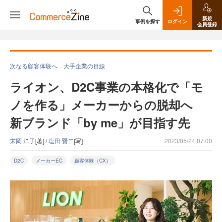
新規
事例を探す
ログイン
会員登録
次なる顧客体験へ 大手企業の目線
ライオン、D2C事業の本格化で「モ
ノを作る」メーカーからの脱却へ
新ブランド「by me」が目指す先
末岡 洋子
[著] /
塩田 賢二
[写]
2023/05/24 07:00
D2C
メーカーEC
顧客体験（CX）