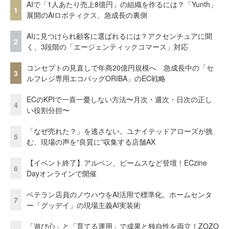
AIで「1人あたり売上8億円」の組織を作るには？「Yunth」
1
展開のAiロボティクス、急成長の裏側
AIに見つけられ顧客に選ばれるには？アクセンチュアに聞
2
く、3段階の「エージェンティックコマース」対応
コンセプトの見直しで年商20億円規模へ 急成長中の「セ
3
ルフレジ専用エコバッグORIBA」のEC戦略
ECのKPIで一喜一憂しない方法〜月次・週次・日次の正し
4
い役割分担〜
「なぜ売れた？」を逃さない。ユナイテッドアローズが挑
5
む、現場の声を“良質に”収集する店舗AX
【イベント終了】アルペン、ビームスなど登壇！ECzine
6
Dayオンラインで開催
ベテラン店員のノウハウをAI活用で標準化。ホームセンタ
7
ー「グッデイ」の現場主義AI実装術
「遊び心」と「育てる運用」で成果と独自性を両立！ZOZO