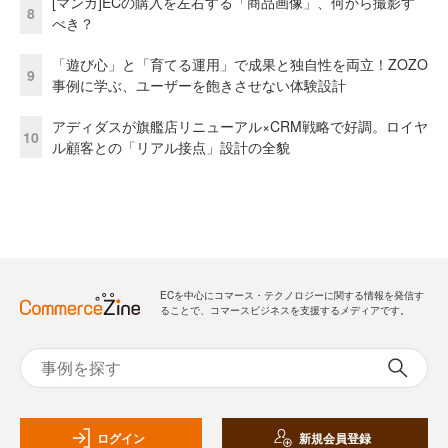
[マンガ]ECの購入を左右する「商品画像」、何から撮影す
8
べき？
「遊び心」と「育てる運用」で成果と独自性を両立！ZOZO
9
事例に学ぶ、ユーザーを飽きさせない体験設計
アディダスが旗艦店リニューアル×CRM戦略で好調。ロイヤ
10
ル顧客との「リアル接点」設計の全貌
ECを中心にコマース・テクノロジーに関する情報を発信す
ることで、コマースビジネスを支援するメディアです。
ログイン
新規会員登録