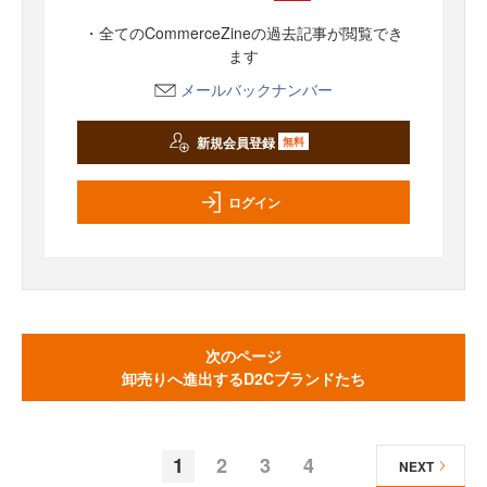
・全てのCommerceZineの過去記事が閲覧でき
ます
メールバックナンバー
新規会員登録
無料
ログイン
次のページ
卸売りへ進出するD2Cブランドたち
1
2
3
4
NEXT