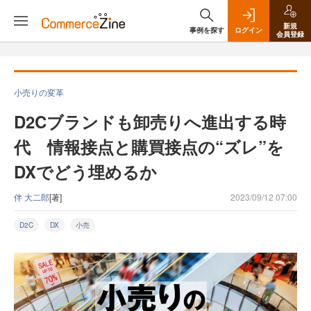
新規
事例を探す
ログイン
会員登録
小売りの変革
D2Cブランドも卸売りへ進出する時
代 情報接点と購買接点の“ズレ”を
DXでどう埋めるか
伴 大二郎
[著]
2023/09/12 07:00
D2C
DX
小売