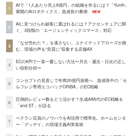
AIで「1人あたり売上8億円」の組織を作るには？「Yunth」
1
展開のAiロボティクス、急成長の裏側
NEW
AIに見つけられ顧客に選ばれるには？アクセンチュアに聞
2
く、3段階の「エージェンティックコマース」対応
「なぜ売れた？」を逃さない。ユナイテッドアローズが挑
3
む、現場の声を“良質に”収集する店舗AX
ECのKPIで一喜一憂しない方法〜月次・週次・日次の正し
4
い役割分担〜
コンセプトの見直しで年商20億円規模へ 急成長中の「セ
5
ルフレジ専用エコバッグORIBA」のEC戦略
圧倒的レビュー数をどう活かす？生成AI時代のEC戦略を
6
「and ST」が語る
ベテラン店員のノウハウをAI活用で標準化。ホームセンタ
7
ー「グッデイ」の現場主義AI実装術