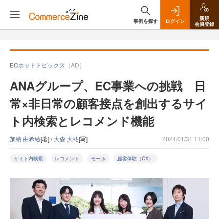
新規
事例を探す
ログイン
会員登録
ECホットトピックス
（AD）
ANAグループ、EC事業への挑戦 日
常×非日常の顧客接点を創出するサイ
ト内検索とレコメンド機能
加納 由希絵
[著] /
大森 大祐
[写]
2024/01/31 11:00
サイト内検索
レコメンド
モール
顧客体験（CX）