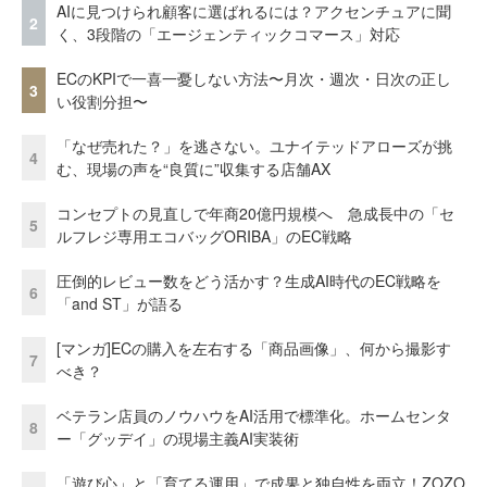
AIに見つけられ顧客に選ばれるには？アクセンチュアに聞
2
く、3段階の「エージェンティックコマース」対応
ECのKPIで一喜一憂しない方法〜月次・週次・日次の正し
3
い役割分担〜
「なぜ売れた？」を逃さない。ユナイテッドアローズが挑
4
む、現場の声を“良質に”収集する店舗AX
コンセプトの見直しで年商20億円規模へ 急成長中の「セ
5
ルフレジ専用エコバッグORIBA」のEC戦略
圧倒的レビュー数をどう活かす？生成AI時代のEC戦略を
6
「and ST」が語る
[マンガ]ECの購入を左右する「商品画像」、何から撮影す
7
べき？
ベテラン店員のノウハウをAI活用で標準化。ホームセンタ
8
ー「グッデイ」の現場主義AI実装術
「遊び心」と「育てる運用」で成果と独自性を両立！ZOZO