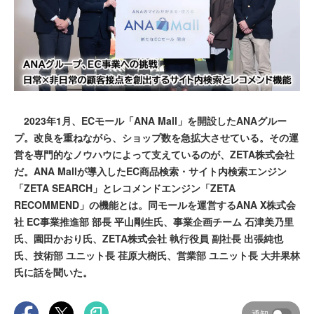
2023年1月、ECモール「ANA Mall」を開設したANAグルー
プ。改良を重ねながら、ショップ数を急拡大させている。その運
営を専門的なノウハウによって支えているのが、ZETA株式会社
だ。ANA Mallが導入したEC商品検索・サイト内検索エンジン
「ZETA SEARCH」とレコメンドエンジン「ZETA
RECOMMEND」の機能とは。同モールを運営するANA X株式会
社 EC事業推進部 部長 平山剛生氏、事業企画チーム 石津美乃里
氏、園田かおり氏、ZETA株式会社 執行役員 副社長 出張純也
氏、技術部 ユニット長 荏原大樹氏、営業部 ユニット長 大井果林
氏に話を聞いた。
通知