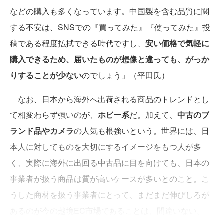
などの購入も多くなっています。中国製を含む品質に関
する不安は、SNSでの『買ってみた』『使ってみた』投
稿である程度払拭できる時代ですし、
安い価格で気軽に
購入できるため、届いたものが想像と違っても、がっか
りすることが少ない
のでしょう」（平田氏）
なお、日本から海外へ出荷される商品のトレンドとし
て相変わらず強いのが、
ホビー系
だ。加えて、
中古のブ
ランド品やカメラ
の人気も根強いという。世界には、日
本人に対してものを大切にするイメージをもつ人が多
く、実際に海外に出回る中古品に目を向けても、日本の
事業者が扱う商品は質が高いケースが多いとのこと。こ
うした商材を扱う事業者にとって、まだまだ伸びしろが
あるのが今の越境EC市場であることは、間違いない。