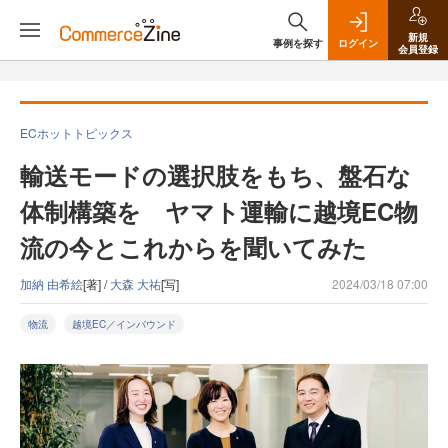
新規
事例を探す
ログイン
会員登録
ECホットトピックス
輸送モードの選択肢をもち、盤石な
体制構築を ヤマト運輸に越境EC物
流の今とこれからを聞いてみた
加納 由希絵
[著] /
大森 大祐
[写]
2024/03/18 07:00
物流
越境EC／インバウンド