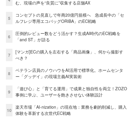
む、現場の声を“良質に”収集する店舗AX
コンセプトの見直しで年商20億円規模へ 急成長中の「セ
5
ルフレジ専用エコバッグORIBA」のEC戦略
圧倒的レビュー数をどう活かす？生成AI時代のEC戦略を
6
「and ST」が語る
[マンガ]ECの購入を左右する「商品画像」、何から撮影す
7
べき？
ベテラン店員のノウハウをAI活用で標準化。ホームセンタ
8
ー「グッデイ」の現場主義AI実装術
「遊び心」と「育てる運用」で成果と独自性を両立！ZOZO
9
事例に学ぶ、ユーザーを飽きさせない体験設計
楽天市場「AI-nization」の現在地：業務を劇的削減し、購入
10
体験を革新する次世代EC戦略