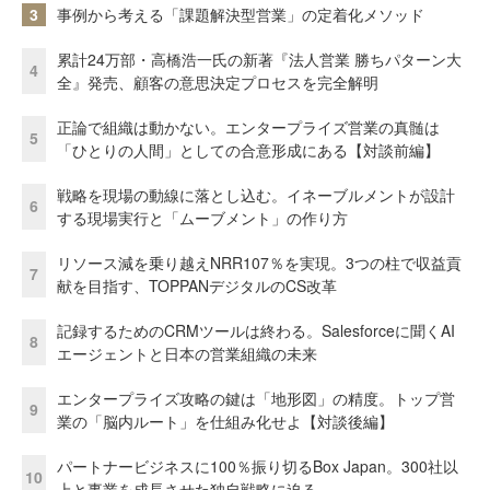
3
事例から考える「課題解決型営業」の定着化メソッド
累計24万部・高橋浩一氏の新著『法人営業 勝ちパターン大
4
全』発売、顧客の意思決定プロセスを完全解明
正論で組織は動かない。エンタープライズ営業の真髄は
5
「ひとりの人間」としての合意形成にある【対談前編】
戦略を現場の動線に落とし込む。イネーブルメントが設計
6
する現場実行と「ムーブメント」の作り方
リソース減を乗り越えNRR107％を実現。3つの柱で収益貢
7
献を目指す、TOPPANデジタルのCS改革
記録するためのCRMツールは終わる。Salesforceに聞くAI
8
エージェントと日本の営業組織の未来
エンタープライズ攻略の鍵は「地形図」の精度。トップ営
9
業の「脳内ルート」を仕組み化せよ【対談後編】
パートナービジネスに100％振り切るBox Japan。300社以
10
上と事業を成長させた独自戦略に迫る