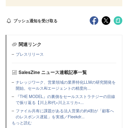
プッシュ通知を受け取る
関連リンク
プレスリリース
SalesZine ニュース連載記事一覧
ナレッジワーク、営業領域の業界特化LLMの研究開発を
開始。セールスAIエージェントの精度向...
『THE MODEL』の裏側をセールスストラテジーの目線
で振り返る【川上和代×川上エリカ×...
ファイル共有に課題がある法人営業の約4割が「顧客へ
のレスポンス遅延」を実感／Fleekdr...
もっと読む