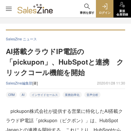
新規
事例を探す
ログイン
会員登録
SalesZine ニュース
AI搭載クラウドIP電話の
「pickupon」、HubSpotと連携 ク
リックコール機能を開始
SalesZine編集部
[著]
2020/01/28 11:30
CRM
AI
インサイドセールス
業務効率化
音声分析
pickupon株式会社が提供する営業に特化したAI搭載ク
ラウドIP電話「pickupon（ピクポン）」は、HubSpot
Japanとの連携を開始する。これにより、HubSpotから