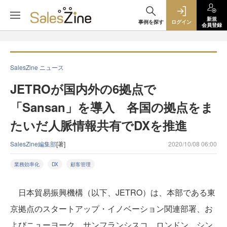
新規
事例を探す
ログイン
会員登録
SalesZine ニュース
JETROが国内外の6拠点で
「Sansan」を導入 各国の拠点をま
たいだ人脈情報共有でDXを推進
SalesZine編集部
[著]
2020/10/08 06:00
業務効率化
DX
顧客管理
日本貿易振興機構（以下、JETRO）は、本部である東
京拠点のスタートアップ・イノベーション関連部署、お
よびニューヨーク、サンフランシスコ、ロンドン、シン