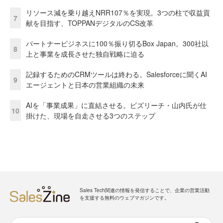
リソース減を乗り越えNRR107％を実現。3つの柱で収益貢
7
献を目指す、TOPPANデジタルのCS改革
パートナービジネスに100％振り切るBox Japan。300社以
8
上と事業を成長させた独自戦略に迫る
記録するためのCRMツールは終わる。Salesforceに聞くAI
9
エージェントと日本の営業組織の未来
AIを「事業成果」に直結させる。ビズリーチ・山内氏が仕
10
掛けた、現場を自走させる3つのステップ
Sales Tech関連の情報を発信することで、企業の営業活動
を支援する無料のウェブマガジンです。