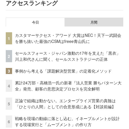
アクセスランキング
今日
月間
カスタマーサクセス・アワード 大賞はNEC！天下一武闘会
1
を勝ち抜いた最強のCSMはfreee青山氏に
セールスフォース・ジャパン激動の17年を支えた「黒衣」
2
川上和代さんに聞く、セールスストラテジーの正体
3
事例から考える「課題解決型営業」の定着化メソッド
累計24万部・高橋浩一氏の新著『法人営業 勝ちパターン大
4
全』発売、顧客の意思決定プロセスを完全解明
正論で組織は動かない。エンタープライズ営業の真髄は
5
「ひとりの人間」としての合意形成にある【対談前編】
戦略を現場の動線に落とし込む。イネーブルメントが設計
6
する現場実行と「ムーブメント」の作り方