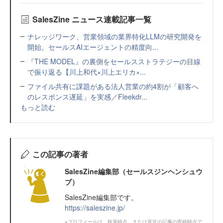
SalesZine ニュース連載記事一覧
ナレッジワーク、営業領域の業界特化LLMの研究開発を
開始。セールスAIエージェントの精度向...
『THE MODEL』の裏側をセールスストラテジーの目線
で振り返る【川上和代×川上エリカ×...
ファイル共有に課題がある法人営業の約4割が「顧客へ
のレスポンス遅延」を実感／Fleekdr...
もっと読む
この記事の著者
SalesZine編集部（セールスジンヘンシュウ
ブ）
SalesZine編集部です。
https://saleszine.jp/
※プロフィールは、執筆時点、または直近の記事の寄稿時点で