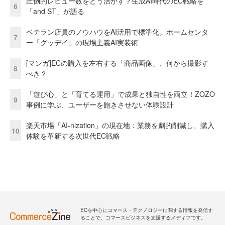
圧倒的レビュー数をどう活かす？生成AI時代のEC戦略を
6
「and ST」が語る
ベテラン店員のノウハウをAI活用で標準化。ホームセンタ
7
ー「グッデイ」の現場主義AI実装術
[マンガ]ECの購入を左右する「商品画像」、何から撮影す
8
べき？
「遊び心」と「育てる運用」で成果と独自性を両立！ZOZO
9
事例に学ぶ、ユーザーを飽きさせない体験設計
楽天市場「AI-nization」の現在地：業務を劇的削減し、購入
10
体験を革新する次世代EC戦略
ECを中心にコマース・テクノロジーに関する情報を発信す
ることで、コマースビジネスを支援するメディアです。