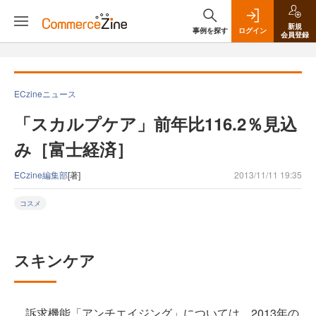
新規
事例を探す
ログイン
会員登録
ECzineニュース
「スカルプケア」前年比116.2％見込
み［富士経済］
ECzine編集部
[著]
2013/11/11 19:35
コスメ
スキンケア
訴求機能「アンチエイジング」については、2013年の