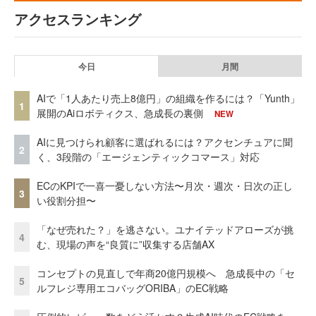
アクセスランキング
今日
月間
AIで「1人あたり売上8億円」の組織を作るには？「Yunth」
1
展開のAiロボティクス、急成長の裏側
NEW
AIに見つけられ顧客に選ばれるには？アクセンチュアに聞
2
く、3段階の「エージェンティックコマース」対応
ECのKPIで一喜一憂しない方法〜月次・週次・日次の正し
3
い役割分担〜
「なぜ売れた？」を逃さない。ユナイテッドアローズが挑
4
む、現場の声を“良質に”収集する店舗AX
コンセプトの見直しで年商20億円規模へ 急成長中の「セ
5
ルフレジ専用エコバッグORIBA」のEC戦略