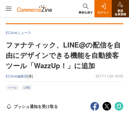
新規
事例を探す
ログイン
会員登録
ECzineニュース
ファナティック、LINE@の配信を自
由にデザインできる機能を自動接客
ツール「WazzUp！」に追加
ECzine編集部
[著]
2017/11/20 19:00
ツール
LINE
プッシュ通知を受け取る