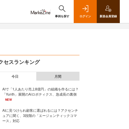
事例を探す
ログイン
新規
会員登録
クセスランキング
今日
月間
AIで「1人あたり売上8億円」の組織を作るには？
「Yunth」展開のAiロボティクス、急成長の裏側
NEW
AIに見つけられ顧客に選ばれるには？アクセンチ
ュアに聞く、3段階の「エージェンティックコマ
ース」対応