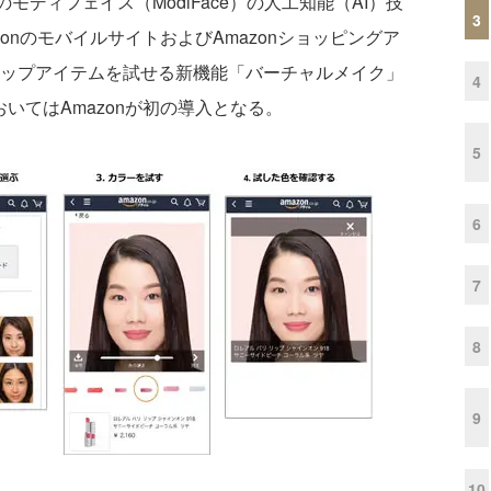
モディフェイス（ModiFace）の人工知能（AI）技
3
zonのモバイルサイトおよびAmazonショッピングア
アップアイテムを試せる新機能「バーチャルメイク」
4
いてはAmazonが初の導入となる。
5
6
7
8
9
10