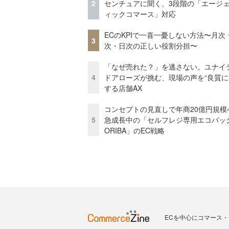
2
センチュアに聞く、3段階の「エージ
ィックコマース」対応
ECのKPIで一喜一憂しない方法〜月次
3
次・日次の正しい役割分担〜
「なぜ売れた？」を逃さない。ユナイ
4
ドアローズが挑む、現場の声を“良質に
する店舗AX
コンセプトの見直しで年商20億円規
5
急成長中の「セルフレジ専用エコバッ
ORIBA」のEC戦略
ECを中心にコマース