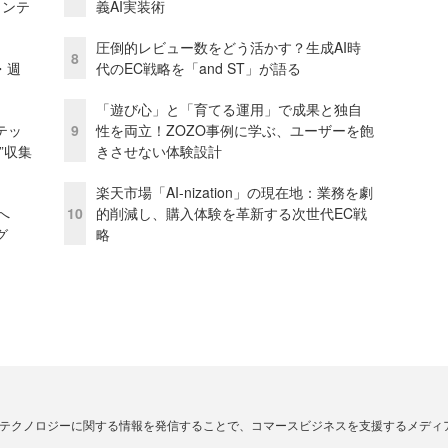
ェンテ
義AI実装術
圧倒的レビュー数をどう活かす？生成AI時
8
・週
代のEC戦略を「and ST」が語る
「遊び心」と「育てる運用」で成果と独自
テッ
9
性を両立！ZOZO事例に学ぶ、ユーザーを飽
”収集
きさせない体験設計
楽天市場「AI-nization」の現在地：業務を劇
模へ
10
的削減し、購入体験を革新する次世代EC戦
グ
略
・テクノロジーに関する情報を発信することで、コマースビジネスを支援するメディ