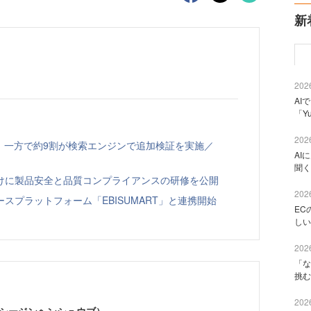
新
2026
AI
「Y
2026
、一方で約9割が検索エンジンで追加検証を実施／
AI
聞く
向けに製品安全と品質コンプライアンスの研修を公開
2026
スプラットフォーム「EBISUMART」と連携開始
EC
しい
2026
「な
挑む
2026