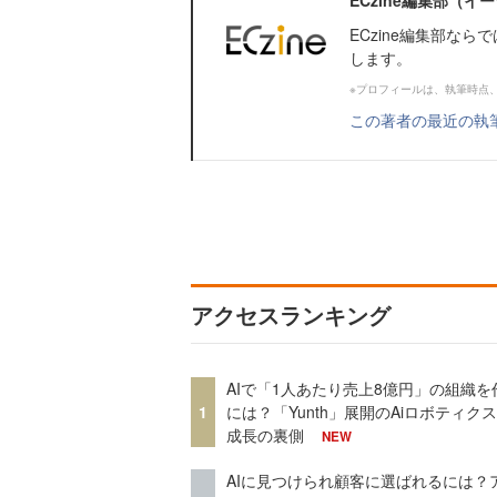
ECzine編集部（
ECzine編集部な
します。
※プロフィールは、執筆時点
この著者の最近の執
アクセスランキング
AIで「1人あたり売上8億円」の組織を
1
には？「Yunth」展開のAiロボティク
成長の裏側
NEW
AIに見つけられ顧客に選ばれるには？