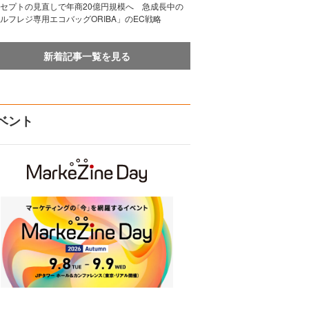
セプトの見直しで年商20億円規模へ 急成長中の
ルフレジ専用エコバッグORIBA」のEC戦略
新着記事一覧を見る
ベント