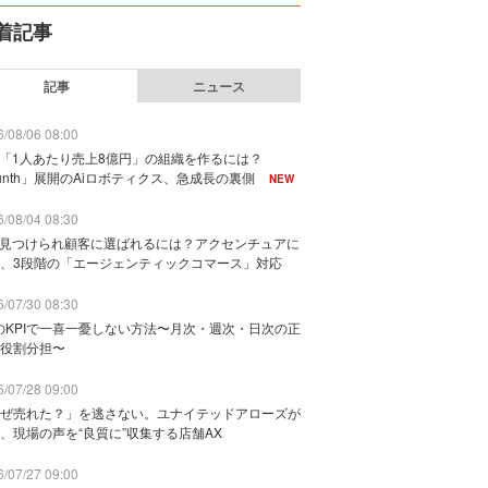
着記事
記事
ニュース
/08/06 08:00
で「1人あたり売上8億円」の組織を作るには？
unth」展開のAiロボティクス、急成長の裏側
NEW
/08/04 08:30
に見つけられ顧客に選ばれるには？アクセンチュアに
、3段階の「エージェンティックコマース」対応
/07/30 08:30
のKPIで一喜一憂しない方法〜月次・週次・日次の正
役割分担〜
/07/28 09:00
ぜ売れた？」を逃さない。ユナイテッドアローズが
、現場の声を“良質に”収集する店舗AX
/07/27 09:00