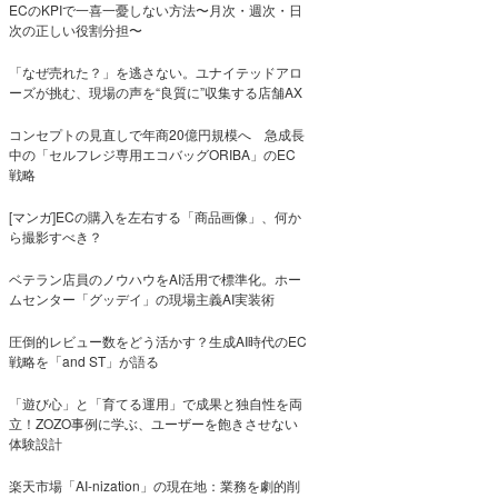
ECのKPIで一喜一憂しない方法〜月次・週次・日
次の正しい役割分担〜
「なぜ売れた？」を逃さない。ユナイテッドアロ
ーズが挑む、現場の声を“良質に”収集する店舗AX
コンセプトの見直しで年商20億円規模へ 急成長
中の「セルフレジ専用エコバッグORIBA」のEC
戦略
[マンガ]ECの購入を左右する「商品画像」、何か
ら撮影すべき？
ベテラン店員のノウハウをAI活用で標準化。ホー
ムセンター「グッデイ」の現場主義AI実装術
圧倒的レビュー数をどう活かす？生成AI時代のEC
戦略を「and ST」が語る
「遊び心」と「育てる運用」で成果と独自性を両
立！ZOZO事例に学ぶ、ユーザーを飽きさせない
体験設計
楽天市場「AI-nization」の現在地：業務を劇的削