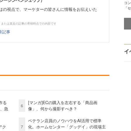
イーシージンヘンシュウブ）
コン
「セ
らではの視点で、マーケターの皆さんに情報をお伝えいた
、または直近の記事の寄稿時点での内容です
筆記事
イ
作る
[マンガ]ECの購入を左右する「商品画
6
ス、急
像」、何から撮影すべき？
ベテラン店員のノウハウをAI活用で標準
アク
7
化。ホームセンター「グッデイ」の現場主