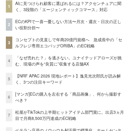
AIに見つけられ顧客に選ばれるには？アクセンチュアに聞
1
く、3段階の「エージェンティックコマース」対応
ECのKPIで一喜一憂しない方法〜月次・週次・日次の正し
2
い役割分担〜
コンセプトの見直しで年商20億円規模へ 急成長中の「セ
3
ルフレジ専用エコバッグORIBA」のEC戦略
「なぜ売れた？」を逃さない。ユナイテッドアローズが挑
4
む、現場の声を“良質に”収集する店舗AX
【NRF APAC 2026 現地レポート】逸見光次郎氏が読み解
5
く、3つの注目キーワード
[マンガ]ECの購入を左右する「商品画像」、何から撮影す
6
べき？
松屋がTikTokの上半期ヒットアイテム部門賞に。出店3ヵ月
7
目で月商8,500万円達成のEC戦略
ベテラン店員のノウハウをAI活用で標準化。ホームセンタ