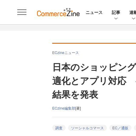
ニュース
記事
連
ECzineニュース
日本のショッピン
適化とアプリ対応 
結果を発表
ECzine編集部
[著]
調査
ソーシャルコマース
EC／通販