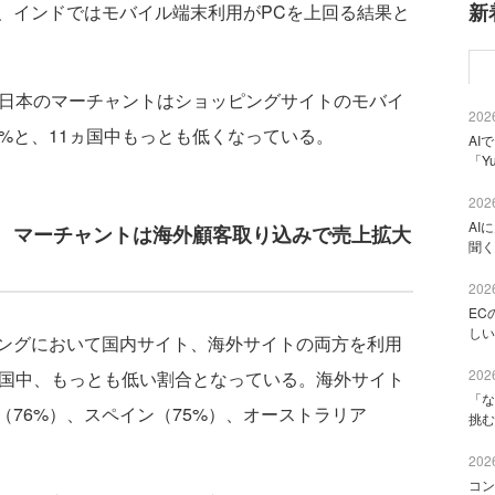
新
、インドではモバイル端末利用がPCを上回る結果と
日本のマーチャントはショッピングサイトのモバイ
2026
%と、11ヵ国中もっとも低くなっている。
AI
「Y
2026
AI
 マーチャントは海外顧客取り込みで売上拡大
聞く
2026
EC
しい
ングにおいて国内サイト、海外サイトの両方を利用
2026
ヵ国中、もっとも低い割合となっている。海外サイト
「な
76%）、スペイン（75%）、オーストラリア
挑む
2026
コン