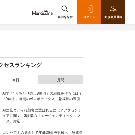
事例を探す
ログイン
新規
会員登録
クセスランキング
今日
月間
AIで「1人あたり売上8億円」の組織を作るには？
「Yunth」展開のAiロボティクス、急成長の裏側
AIに見つけられ顧客に選ばれるには？アクセンチ
ュアに聞く、3段階の「エージェンティックコマ
ース」対応
コンセプトの見直しで年商20億円規模へ 急成長