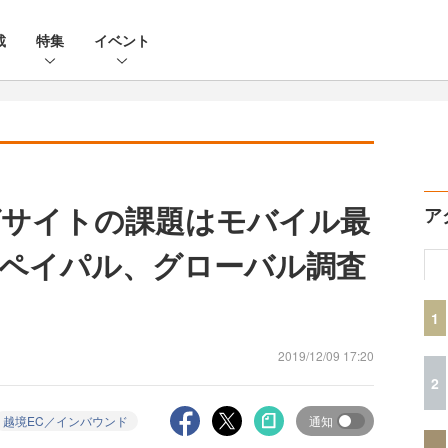
載
特集
イベント
グサイトの課題はモバイル最
ア
ペイパル、グローバル調査
1
2019/12/09 17:20
2
越境EC／インバウンド
通知