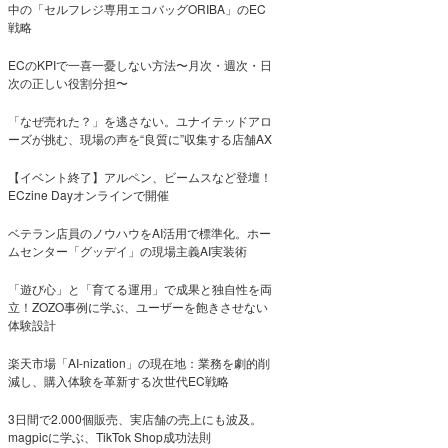
中の「セルフレジ専用エコバッグORIBA」のEC
戦略
ECのKPIで一喜一憂しない方法〜月次・週次・日
次の正しい役割分担〜
「なぜ売れた？」を逃さない。ユナイテッドアロ
ーズが挑む、現場の声を“良質に”収集する店舗AX
【イベント終了】アルペン、ビームスなど登壇！
ECzine Dayオンラインで開催
ベテラン店員のノウハウをAI活用で標準化。ホー
ムセンター「グッデイ」の現場主義AI実装術
「遊び心」と「育てる運用」で成果と独自性を両
立！ZOZO事例に学ぶ、ユーザーを飽きさせない
体験設計
楽天市場「AI-nization」の現在地：業務を劇的削
減し、購入体験を革新する次世代EC戦略
3日間で2.000個販売、実店舗の売上にも波及。
magpicに学ぶ、TikTok Shop成功法則