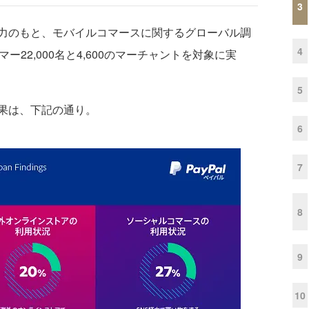
3
力のもと、モバイルコマースに関するグローバル調
4
22,000名と4,600のマーチャントを対象に実
5
果は、下記の通り。
6
7
8
9
10