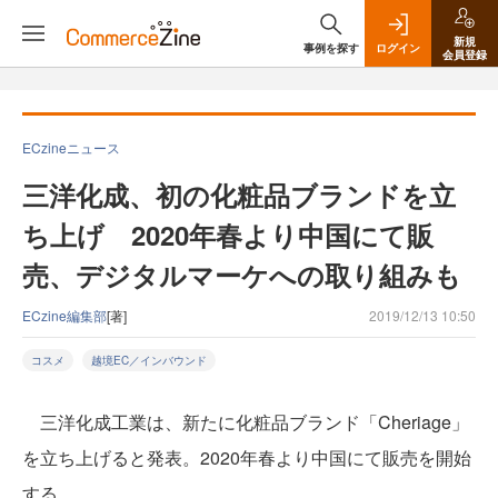
新規
事例を探す
ログイン
会員登録
ECzineニュース
三洋化成、初の化粧品ブランドを立
ち上げ 2020年春より中国にて販
売、デジタルマーケへの取り組みも
ECzine編集部
[著]
2019/12/13 10:50
コスメ
越境EC／インバウンド
三洋化成工業は、新たに化粧品ブランド「Cheriage」
を立ち上げると発表。2020年春より中国にて販売を開始
する。