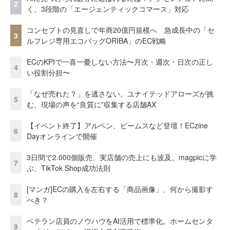
2
く、3段階の「エージェンティックコマース」対応
コンセプトの見直しで年商20億円規模へ 急成長中の「セ
3
ルフレジ専用エコバッグORIBA」のEC戦略
ECのKPIで一喜一憂しない方法〜月次・週次・日次の正し
4
い役割分担〜
「なぜ売れた？」を逃さない。ユナイテッドアローズが挑
5
む、現場の声を“良質に”収集する店舗AX
【イベント終了】アルペン、ビームスなど登壇！ECzine
6
Dayオンラインで開催
3日間で2.000個販売、実店舗の売上にも波及。magpicに学
7
ぶ、TikTok Shop成功法則
[マンガ]ECの購入を左右する「商品画像」、何から撮影す
8
べき？
ベテラン店員のノウハウをAI活用で標準化。ホームセンタ
9