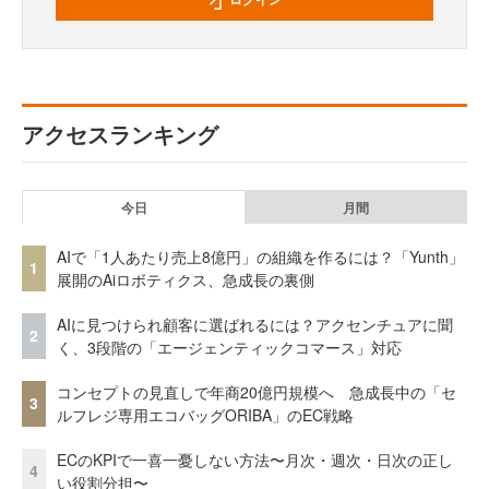
アクセスランキング
今日
月間
AIで「1人あたり売上8億円」の組織を作るには？「Yunth」
1
展開のAiロボティクス、急成長の裏側
AIに見つけられ顧客に選ばれるには？アクセンチュアに聞
2
く、3段階の「エージェンティックコマース」対応
コンセプトの見直しで年商20億円規模へ 急成長中の「セ
3
ルフレジ専用エコバッグORIBA」のEC戦略
ECのKPIで一喜一憂しない方法〜月次・週次・日次の正し
4
い役割分担〜