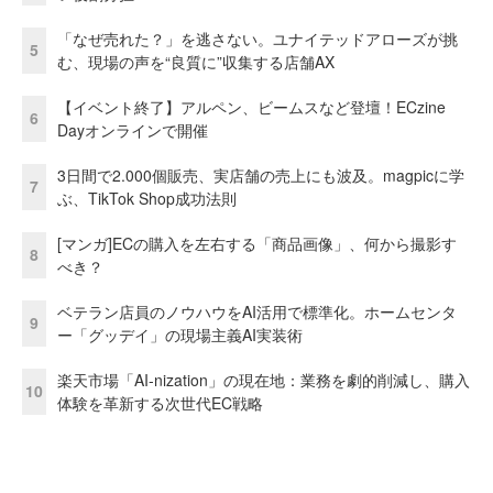
「なぜ売れた？」を逃さない。ユナイテッドアローズが挑
5
む、現場の声を“良質に”収集する店舗AX
【イベント終了】アルペン、ビームスなど登壇！ECzine
6
Dayオンラインで開催
3日間で2.000個販売、実店舗の売上にも波及。magpicに学
7
ぶ、TikTok Shop成功法則
[マンガ]ECの購入を左右する「商品画像」、何から撮影す
8
べき？
ベテラン店員のノウハウをAI活用で標準化。ホームセンタ
9
ー「グッデイ」の現場主義AI実装術
楽天市場「AI-nization」の現在地：業務を劇的削減し、購入
10
体験を革新する次世代EC戦略