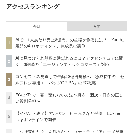
アクセスランキング
今日
月間
AIで「1人あたり売上8億円」の組織を作るには？「Yunth」
1
展開のAiロボティクス、急成長の裏側
AIに見つけられ顧客に選ばれるには？アクセンチュアに聞
2
く、3段階の「エージェンティックコマース」対応
コンセプトの見直しで年商20億円規模へ 急成長中の「セ
3
ルフレジ専用エコバッグORIBA」のEC戦略
ECのKPIで一喜一憂しない方法〜月次・週次・日次の正し
4
い役割分担〜
【イベント終了】アルペン、ビームスなど登壇！ECzine
5
Dayオンラインで開催
「なぜ売れた？」を逃さない。ユナイテッドアローズが挑