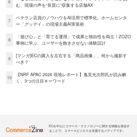
6
む、現場の声を“良質に”収集する店舗AX
ベテラン店員のノウハウをAI活用で標準化。ホームセンタ
7
ー「グッデイ」の現場主義AI実装術
「遊び心」と「育てる運用」で成果と独自性を両立！ZOZO
8
事例に学ぶ、ユーザーを飽きさせない体験設計
[マンガ]ECの購入を左右する「商品画像」、何から撮影す
9
べき？
【NRF APAC 2026 現地レポート】逸見光次郎氏が読み解
10
く、3つの注目キーワード
ECを中心にコマース・テクノロジーに関する情報を発信す
ることで、コマースビジネスを支援するメディアです。