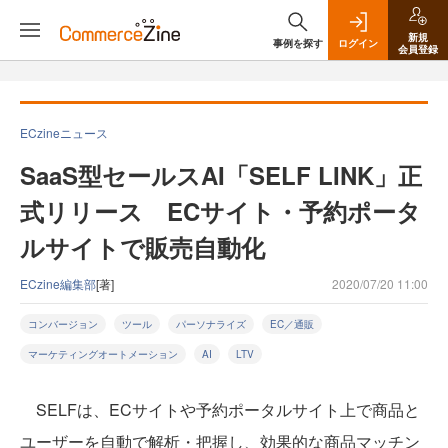
新規
事例を探す
ログイン
会員登録
ECzineニュース
SaaS型セールスAI「SELF LINK」正
式リリース ECサイト・予約ポータ
ルサイトで販売自動化
ECzine編集部
[著]
2020/07/20 11:00
コンバージョン
ツール
パーソナライズ
EC／通販
マーケティングオートメーション
AI
LTV
SELFは、ECサイトや予約ポータルサイト上で商品と
ユーザーを自動で解析・把握し、効果的な商品マッチン