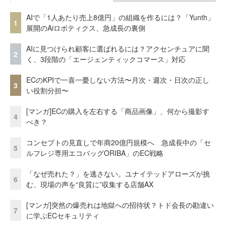
AIで「1人あたり売上8億円」の組織を作るには？「Yunth」
1
展開のAiロボティクス、急成長の裏側
AIに見つけられ顧客に選ばれるには？アクセンチュアに聞
2
く、3段階の「エージェンティックコマース」対応
ECのKPIで一喜一憂しない方法〜月次・週次・日次の正し
3
い役割分担〜
[マンガ]ECの購入を左右する「商品画像」、何から撮影す
4
べき？
コンセプトの見直しで年商20億円規模へ 急成長中の「セ
5
ルフレジ専用エコバッグORIBA」のEC戦略
「なぜ売れた？」を逃さない。ユナイテッドアローズが挑
6
む、現場の声を“良質に”収集する店舗AX
[マンガ]突然の爆売れは地獄への招待状？トド会長の勘違い
7
に学ぶECセキュリティ