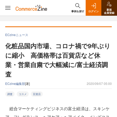
新規
事例を探す
ログイン
会員登録
ECzineニュース
化粧品国内市場、コロナ禍で9年ぶり
に縮小 高価格帯は百貨店など休
業・営業自粛で大幅減に/富士経済調
査
ECzine編集部
[著]
2020/09/07 05:00
調査
コスメ
百貨店
総合マーケティングビジネスの富士経済は、スキンケ
ア、フレグランス、ヘアケア・ヘアメイク、メンズコス