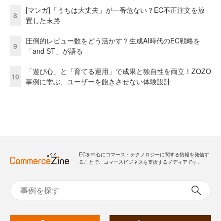
[マンガ]「うちは大丈夫」が一番危ない？EC不正注文を放
8
置した末路
圧倒的レビュー数をどう活かす？生成AI時代のEC戦略を
9
「and ST」が語る
「遊び心」と「育てる運用」で成果と独自性を両立！ZOZO
10
事例に学ぶ、ユーザーを飽きさせない体験設計
ECを中心にコマース・テクノロジーに関する情報を発信す
ることで、コマースビジネスを支援するメディアです。