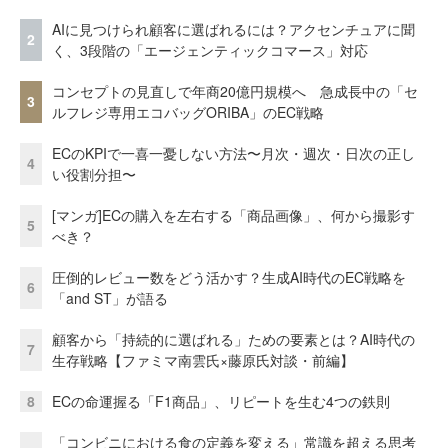
AIに見つけられ顧客に選ばれるには？アクセンチュアに聞
2
く、3段階の「エージェンティックコマース」対応
コンセプトの見直しで年商20億円規模へ 急成長中の「セ
3
ルフレジ専用エコバッグORIBA」のEC戦略
ECのKPIで一喜一憂しない方法〜月次・週次・日次の正し
4
い役割分担〜
[マンガ]ECの購入を左右する「商品画像」、何から撮影す
5
べき？
圧倒的レビュー数をどう活かす？生成AI時代のEC戦略を
6
「and ST」が語る
顧客から「持続的に選ばれる」ための要素とは？AI時代の
7
生存戦略【ファミマ南雲氏×藤原氏対談・前編】
8
ECの命運握る「F1商品」、リピートを生む4つの鉄則
「コンビニにおける食の定義を変える」常識を超える思考