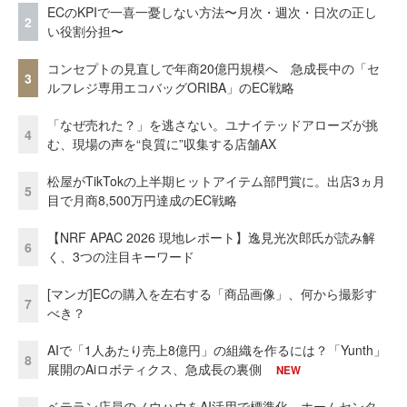
ECのKPIで一喜一憂しない方法〜月次・週次・日次の正し
2
い役割分担〜
コンセプトの見直しで年商20億円規模へ 急成長中の「セ
3
ルフレジ専用エコバッグORIBA」のEC戦略
「なぜ売れた？」を逃さない。ユナイテッドアローズが挑
4
む、現場の声を“良質に”収集する店舗AX
松屋がTikTokの上半期ヒットアイテム部門賞に。出店3ヵ月
5
目で月商8,500万円達成のEC戦略
【NRF APAC 2026 現地レポート】逸見光次郎氏が読み解
6
く、3つの注目キーワード
[マンガ]ECの購入を左右する「商品画像」、何から撮影す
7
べき？
AIで「1人あたり売上8億円」の組織を作るには？「Yunth」
8
展開のAiロボティクス、急成長の裏側
NEW
ベテラン店員のノウハウをAI活用で標準化。ホームセンタ