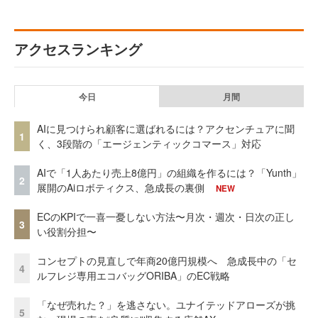
アクセスランキング
今日
月間
AIに見つけられ顧客に選ばれるには？アクセンチュアに聞
1
く、3段階の「エージェンティックコマース」対応
AIで「1人あたり売上8億円」の組織を作るには？「Yunth」
2
展開のAiロボティクス、急成長の裏側
NEW
ECのKPIで一喜一憂しない方法〜月次・週次・日次の正し
3
い役割分担〜
コンセプトの見直しで年商20億円規模へ 急成長中の「セ
4
ルフレジ専用エコバッグORIBA」のEC戦略
「なぜ売れた？」を逃さない。ユナイテッドアローズが挑
5