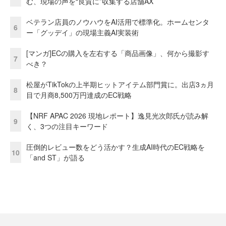
む、現場の声を“良質に”収集する店舗AX
ベテラン店員のノウハウをAI活用で標準化。ホームセンタ
6
ー「グッデイ」の現場主義AI実装術
[マンガ]ECの購入を左右する「商品画像」、何から撮影す
7
べき？
松屋がTikTokの上半期ヒットアイテム部門賞に。出店3ヵ月
8
目で月商8,500万円達成のEC戦略
【NRF APAC 2026 現地レポート】逸見光次郎氏が読み解
9
く、3つの注目キーワード
圧倒的レビュー数をどう活かす？生成AI時代のEC戦略を
10
「and ST」が語る