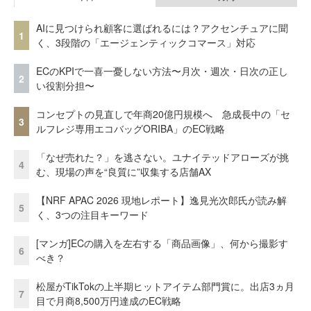
AIに見つけられ顧客に選ばれるには？アクセンチュアに聞
1
く、3段階の「エージェンティックコマース」対応
ECのKPIで一喜一憂しない方法〜月次・週次・日次の正し
2
い役割分担〜
コンセプトの見直しで年商20億円規模へ 急成長中の「セ
3
ルフレジ専用エコバッグORIBA」のEC戦略
「なぜ売れた？」を逃さない。ユナイテッドアローズが挑
4
む、現場の声を“良質に”収集する店舗AX
【NRF APAC 2026 現地レポート】逸見光次郎氏が読み解
5
く、3つの注目キーワード
[マンガ]ECの購入を左右する「商品画像」、何から撮影す
6
べき？
松屋がTikTokの上半期ヒットアイテム部門賞に。出店3ヵ月
7
目で月商8,500万円達成のEC戦略