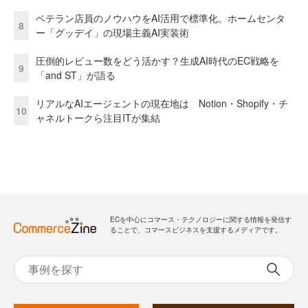
ベテラン店員のノウハウをAI活用で標準化。ホームセンタ
8
ー「グッデイ」の現場主義AI実装術
圧倒的レビュー数をどう活かす？生成AI時代のEC戦略を
9
「and ST」が語る
リアルなAIエージェントの現在地は Notion・Shopify・チ
10
ャネルトークら注目ITが集結
ECを中心にコマース・テクノロジーに関する情報を発信す
ることで、コマースビジネスを支援するメディアです。