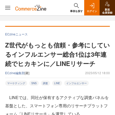
新規
事例を探す
ログイン
会員登録
ECzineニュース
Z世代がもっとも信頼・参考にしてい
るインフルエンサー総合1位は3年連
続でヒカキンに／LINEリサーチ
ECzine編集部
[著]
2023/05/12 18:00
マーケティング
SNS
調査
LINE
インフルエンサー
LINEでは、同社が保有するアクティブな調査パネルを
基盤とした、スマートフォン専用のリサーチプラットフ
ォーム「LINEリサーチ」を運営している。