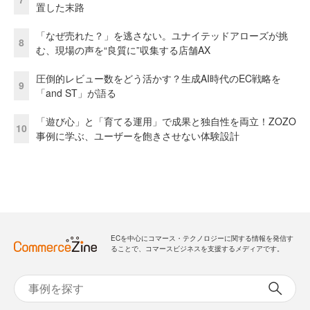
置した末路
「なぜ売れた？」を逃さない。ユナイテッドアローズが挑
8
む、現場の声を“良質に”収集する店舗AX
圧倒的レビュー数をどう活かす？生成AI時代のEC戦略を
9
「and ST」が語る
「遊び心」と「育てる運用」で成果と独自性を両立！ZOZO
10
事例に学ぶ、ユーザーを飽きさせない体験設計
ECを中心にコマース・テクノロジーに関する情報を発信す
ることで、コマースビジネスを支援するメディアです。