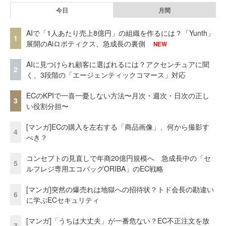
今日
月間
AIで「1人あたり売上8億円」の組織を作るには？「Yunth」
1
展開のAiロボティクス、急成長の裏側
NEW
AIに見つけられ顧客に選ばれるには？アクセンチュアに聞
2
く、3段階の「エージェンティックコマース」対応
ECのKPIで一喜一憂しない方法〜月次・週次・日次の正し
3
い役割分担〜
[マンガ]ECの購入を左右する「商品画像」、何から撮影す
4
べき？
コンセプトの見直しで年商20億円規模へ 急成長中の「セ
5
ルフレジ専用エコバッグORIBA」のEC戦略
[マンガ]突然の爆売れは地獄への招待状？トド会長の勘違い
6
に学ぶECセキュリティ
[マンガ]「うちは大丈夫」が一番危ない？EC不正注文を放
7