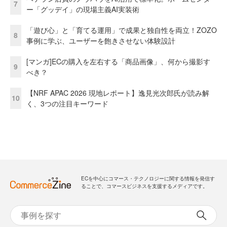
7
ー「グッデイ」の現場主義AI実装術
「遊び心」と「育てる運用」で成果と独自性を両立！ZOZO
8
事例に学ぶ、ユーザーを飽きさせない体験設計
[マンガ]ECの購入を左右する「商品画像」、何から撮影す
9
べき？
【NRF APAC 2026 現地レポート】逸見光次郎氏が読み解
10
く、3つの注目キーワード
ECを中心にコマース・テクノロジーに関する情報を発信す
ることで、コマースビジネスを支援するメディアです。