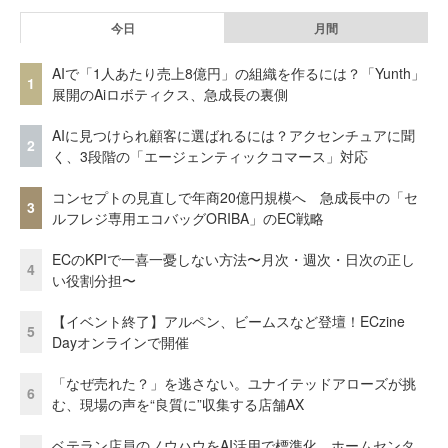
今日
月間
AIで「1人あたり売上8億円」の組織を作るには？「Yunth」
1
展開のAiロボティクス、急成長の裏側
AIに見つけられ顧客に選ばれるには？アクセンチュアに聞
2
く、3段階の「エージェンティックコマース」対応
コンセプトの見直しで年商20億円規模へ 急成長中の「セ
3
ルフレジ専用エコバッグORIBA」のEC戦略
ECのKPIで一喜一憂しない方法〜月次・週次・日次の正し
4
い役割分担〜
【イベント終了】アルペン、ビームスなど登壇！ECzine
5
Dayオンラインで開催
「なぜ売れた？」を逃さない。ユナイテッドアローズが挑
6
む、現場の声を“良質に”収集する店舗AX
ベテラン店員のノウハウをAI活用で標準化。ホームセンタ