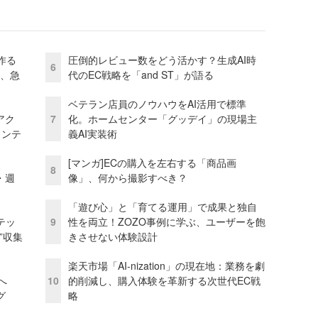
作る
圧倒的レビュー数をどう活かす？生成AI時
6
ス、急
代のEC戦略を「and ST」が語る
ベテラン店員のノウハウをAI活用で標準
アク
7
化。ホームセンター「グッデイ」の現場主
ェンテ
義AI実装術
[マンガ]ECの購入を左右する「商品画
8
・週
像」、何から撮影すべき？
「遊び心」と「育てる運用」で成果と独自
テッ
9
性を両立！ZOZO事例に学ぶ、ユーザーを飽
”収集
きさせない体験設計
楽天市場「AI-nization」の現在地：業務を劇
模へ
10
的削減し、購入体験を革新する次世代EC戦
グ
略