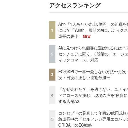
アクセスランキング
AIで「1人あたり売上8億円」の組織を
1
には？「Yunth」展開のAiロボティク
成長の裏側
NEW
AIに見つけられ顧客に選ばれるには？
2
センチュアに聞く、3段階の「エージ
ィックコマース」対応
ECのKPIで一喜一憂しない方法〜月次
3
次・日次の正しい役割分担〜
「なぜ売れた？」を逃さない。ユナイ
4
ドアローズが挑む、現場の声を“良質に
する店舗AX
コンセプトの見直しで年商20億円規
5
急成長中の「セルフレジ専用エコバッ
ORIBA」のEC戦略