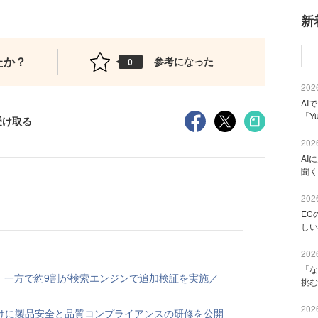
新
たか？
参考になった
0
2026
AI
「Y
受け取る
2026
AI
聞く
2026
EC
しい
2026
「な
、一方で約9割が検索エンジンで追加検証を実施／
挑む
2026
向けに製品安全と品質コンプライアンスの研修を公開