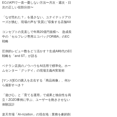
ECのKPIで一喜一憂しない方法〜月次・週次・日
次の正しい役割分担〜
「なぜ売れた？」を逃さない。ユナイテッドアロ
ーズが挑む、現場の声を“良質に”収集する店舗AX
コンセプトの見直しで年商20億円規模へ 急成長
中の「セルフレジ専用エコバッグORIBA」のEC
戦略
圧倒的レビュー数をどう活かす？生成AI時代のEC
戦略を「and ST」が語る
ベテラン店員のノウハウをAI活用で標準化。ホー
ムセンター「グッデイ」の現場主義AI実装術
[マンガ]ECの購入を左右する「商品画像」、何か
ら撮影すべき？
「遊び心」と「育てる運用」で成果と独自性を両
立！ZOZO事例に学ぶ、ユーザーを飽きさせない
体験設計
楽天市場「AI-nization」の現在地：業務を劇的削