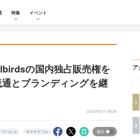
載
特集
イベント
lbirdsの国内独占販売権を
ア
流通とブランディングを継
1
2024/03/11 08:30
2
／アパレル
サステナブル
通知