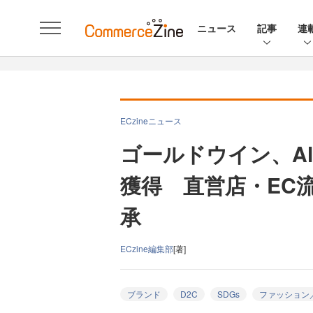
ニュース
記事
連
ECzineニュース
ゴールドウイン、Al
獲得 直営店・EC
承
ECzine編集部
[著]
ブランド
D2C
SDGs
ファッション