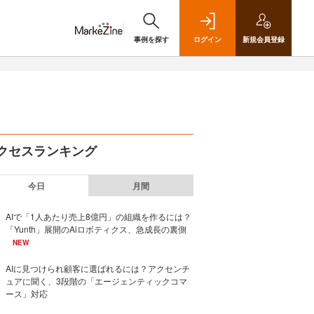
事例を探す
ログイン
新規
会員登録
クセスランキング
今日
月間
AIで「1人あたり売上8億円」の組織を作るには？
「Yunth」展開のAiロボティクス、急成長の裏側
NEW
AIに見つけられ顧客に選ばれるには？アクセンチ
ュアに聞く、3段階の「エージェンティックコマ
ース」対応