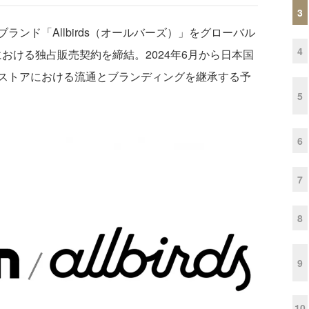
3
ンド「Allbirds（オールバーズ）」をグローバル
4
日本国内における独占販売契約を締結。2024年6月から日本国
ストアにおける流通とブランディングを継承する予
5
6
7
8
9
10