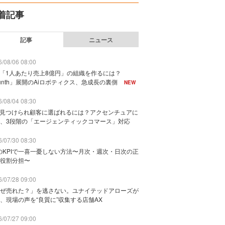
着記事
記事
ニュース
/08/06 08:00
で「1人あたり売上8億円」の組織を作るには？
unth」展開のAiロボティクス、急成長の裏側
NEW
/08/04 08:30
に見つけられ顧客に選ばれるには？アクセンチュアに
、3段階の「エージェンティックコマース」対応
/07/30 08:30
のKPIで一喜一憂しない方法〜月次・週次・日次の正
役割分担〜
/07/28 09:00
ぜ売れた？」を逃さない。ユナイテッドアローズが
、現場の声を“良質に”収集する店舗AX
/07/27 09:00