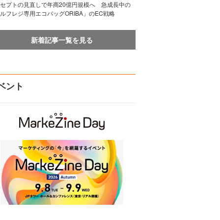
セプトの見直しで年商20億円規模へ 急成長中の
ルフレジ専用エコバッグORIBA」のEC戦略
新着記事一覧を見る
ベント