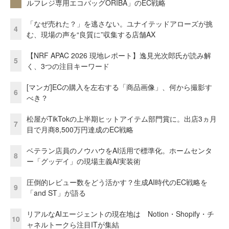
ルフレジ専用エコバッグORIBA」のEC戦略
「なぜ売れた？」を逃さない。ユナイテッドアローズが挑
4
む、現場の声を“良質に”収集する店舗AX
【NRF APAC 2026 現地レポート】逸見光次郎氏が読み解
5
く、3つの注目キーワード
[マンガ]ECの購入を左右する「商品画像」、何から撮影す
6
べき？
松屋がTikTokの上半期ヒットアイテム部門賞に。出店3ヵ月
7
目で月商8,500万円達成のEC戦略
ベテラン店員のノウハウをAI活用で標準化。ホームセンタ
8
ー「グッデイ」の現場主義AI実装術
圧倒的レビュー数をどう活かす？生成AI時代のEC戦略を
9
「and ST」が語る
リアルなAIエージェントの現在地は Notion・Shopify・チ
10
ャネルトークら注目ITが集結