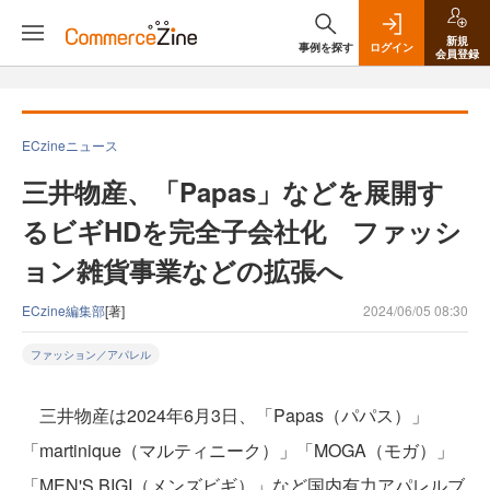
新規
事例を探す
ログイン
会員登録
ECzineニュース
三井物産、「Papas」などを展開す
るビギHDを完全子会社化 ファッシ
ョン雑貨事業などの拡張へ
ECzine編集部
[著]
2024/06/05 08:30
ファッション／アパレル
三井物産は2024年6月3日、「Papas（パパス）」
「martinique（マルティニーク）」「MOGA（モガ）」
「MEN'S BIGI（メンズビギ）」など国内有力アパレルブ