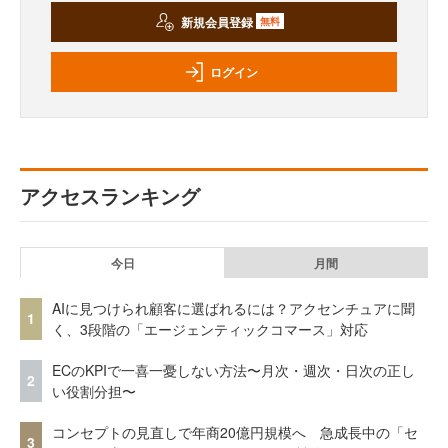
新規会員登録
無料
ログイン
アクセスランキング
今日
月間
AIに見つけられ顧客に選ばれるには？アクセンチュアに聞
1
く、3段階の「エージェンティックコマース」対応
ECのKPIで一喜一憂しない方法〜月次・週次・日次の正し
2
い役割分担〜
コンセプトの見直しで年商20億円規模へ 急成長中の「セ
3