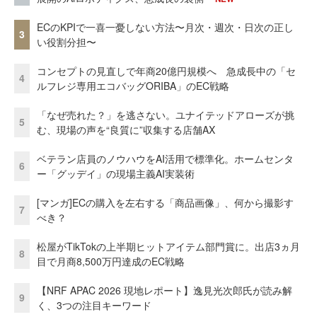
ECのKPIで一喜一憂しない方法〜月次・週次・日次の正し
3
い役割分担〜
コンセプトの見直しで年商20億円規模へ 急成長中の「セ
4
ルフレジ専用エコバッグORIBA」のEC戦略
「なぜ売れた？」を逃さない。ユナイテッドアローズが挑
5
む、現場の声を“良質に”収集する店舗AX
ベテラン店員のノウハウをAI活用で標準化。ホームセンタ
6
ー「グッデイ」の現場主義AI実装術
[マンガ]ECの購入を左右する「商品画像」、何から撮影す
7
べき？
松屋がTikTokの上半期ヒットアイテム部門賞に。出店3ヵ月
8
目で月商8,500万円達成のEC戦略
【NRF APAC 2026 現地レポート】逸見光次郎氏が読み解
9
く、3つの注目キーワード