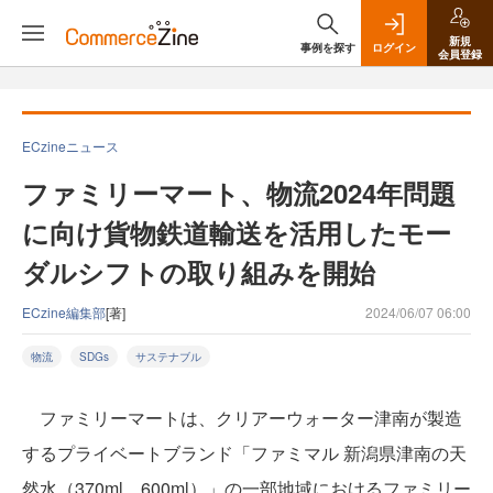
新規
事例を探す
ログイン
会員登録
ECzineニュース
ファミリーマート、物流2024年問題
に向け貨物鉄道輸送を活用したモー
ダルシフトの取り組みを開始
ECzine編集部
[著]
2024/06/07 06:00
物流
SDGs
サステナブル
ファミリーマートは、クリアーウォーター津南が製造
するプライベートブランド「ファミマル 新潟県津南の天
然水（370ml、600ml）」の一部地域におけるファミリー