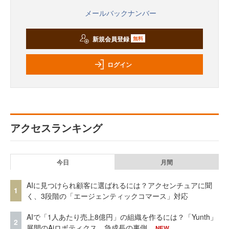
メールバックナンバー
新規会員登録
無料
ログイン
アクセスランキング
今日
月間
AIに見つけられ顧客に選ばれるには？アクセンチュアに聞
1
く、3段階の「エージェンティックコマース」対応
AIで「1人あたり売上8億円」の組織を作るには？「Yunth」
2
展開のAiロボティクス、急成長の裏側
NEW