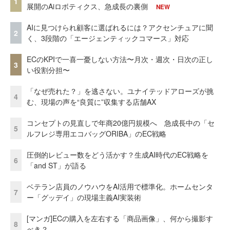
1
展開のAiロボティクス、急成長の裏側
NEW
AIに見つけられ顧客に選ばれるには？アクセンチュアに聞
2
く、3段階の「エージェンティックコマース」対応
ECのKPIで一喜一憂しない方法〜月次・週次・日次の正し
3
い役割分担〜
「なぜ売れた？」を逃さない。ユナイテッドアローズが挑
4
む、現場の声を“良質に”収集する店舗AX
コンセプトの見直しで年商20億円規模へ 急成長中の「セ
5
ルフレジ専用エコバッグORIBA」のEC戦略
圧倒的レビュー数をどう活かす？生成AI時代のEC戦略を
6
「and ST」が語る
ベテラン店員のノウハウをAI活用で標準化。ホームセンタ
7
ー「グッデイ」の現場主義AI実装術
[マンガ]ECの購入を左右する「商品画像」、何から撮影す
8
べき？