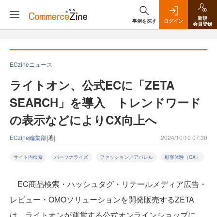
新規
事例を探す
ログイン
会員登録
ECzineニュース
ライトオン、公式ECに「ZETA
SEARCH」を導入 トレンドワード
の表示などによりCX向上へ
ECzine編集部
[著]
2024/10/10 07:30
サイト内検索
パーソナライズ
ファッション／アパレル
顧客体験（CX）
EC商品検索・ハッシュタグ・リテールメディア広告・
レビュー・OMOソリューションを開発販売するZETA
は、ライトオンが運営する公式オンラインショップに、