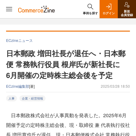
新規
事例を探す
ログイン
会員登録
ECzineニュース
日本郵政 増田社長が退任へ・日本郵
便 常務執行役員 根岸氏が新社長に
6月開催の定時株主総会後を予定
ECzine編集部
[著]
2025/03/28 18:50
人事
企業・経営情報
日本郵政株式会社が人事異動を発表した。2025年6月
開催予定の定時株主総会後、現・取締役 兼 代表執行役社
長 増田寬也氏が退任。現・日本郵便株式会社 常務執行役