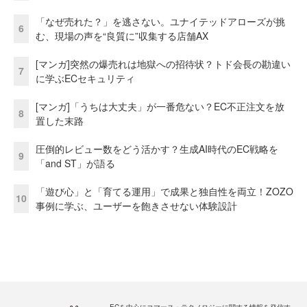
「なぜ売れた？」を逃さない。ユナイテッドアローズが挑
6
む、現場の声を“良質に”収集する店舗AX
[マンガ]突然の爆売れは地獄への招待状？トド会長の勘違い
7
に学ぶECセキュリティ
[マンガ]「うちは大丈夫」が一番危ない？EC不正注文を放
8
置した末路
圧倒的レビュー数をどう活かす？生成AI時代のEC戦略を
9
「and ST」が語る
「遊び心」と「育てる運用」で成果と独自性を両立！ZOZO
10
事例に学ぶ、ユーザーを飽きさせない体験設計
ECを中心にコマース・テクノロジーに関する情報を発信す