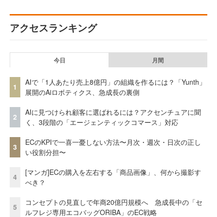
アクセスランキング
今日
月間
AIで「1人あたり売上8億円」の組織を作るには？「Yunth」
1
展開のAiロボティクス、急成長の裏側
AIに見つけられ顧客に選ばれるには？アクセンチュアに聞
2
く、3段階の「エージェンティックコマース」対応
ECのKPIで一喜一憂しない方法〜月次・週次・日次の正し
3
い役割分担〜
[マンガ]ECの購入を左右する「商品画像」、何から撮影す
4
べき？
コンセプトの見直しで年商20億円規模へ 急成長中の「セ
5
ルフレジ専用エコバッグORIBA」のEC戦略