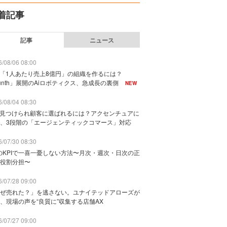
着記事
記事
ニュース
/08/06 08:00
で「1人あたり売上8億円」の組織を作るには？
unth」展開のAiロボティクス、急成長の裏側
NEW
/08/04 08:30
に見つけられ顧客に選ばれるには？アクセンチュアに
、3段階の「エージェンティックコマース」対応
/07/30 08:30
のKPIで一喜一憂しない方法〜月次・週次・日次の正
役割分担〜
/07/28 09:00
ぜ売れた？」を逃さない。ユナイテッドアローズが
、現場の声を“良質に”収集する店舗AX
/07/27 09:00