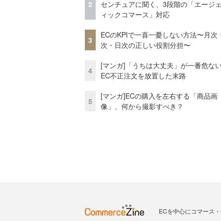
2
センチュアに聞く、3段階の「エージ
ィックコマース」対応
ECのKPIで一喜一憂しない方法〜月次
3
次・日次の正しい役割分担〜
[マンガ]「うちは大丈夫」が一番危な
4
EC不正注文を放置した末路
[マンガ]ECの購入を左右する「商品画
5
像」、何から撮影すべき？
ECを中心にコマース