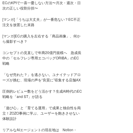
ECのKPIで一喜一憂しない方法〜月次・週次・日
次の正しい役割分担〜
[マンガ]「うちは大丈夫」が一番危ない？EC不正
注文を放置した末路
[マンガ]ECの購入を左右する「商品画像」、何か
ら撮影すべき？
コンセプトの見直しで年商20億円規模へ 急成長
中の「セルフレジ専用エコバッグORIBA」のEC
戦略
「なぜ売れた？」を逃さない。ユナイテッドアロ
ーズが挑む、現場の声を“良質に”収集する店舗AX
圧倒的レビュー数をどう活かす？生成AI時代のEC
戦略を「and ST」が語る
「遊び心」と「育てる運用」で成果と独自性を両
立！ZOZO事例に学ぶ、ユーザーを飽きさせない
体験設計
リアルなAIエージェントの現在地は Notion・