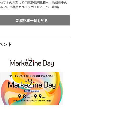
セプトの見直しで年商20億円規模へ 急成長中の
ルフレジ専用エコバッグORIBA」のEC戦略
新着記事一覧を見る
ベント