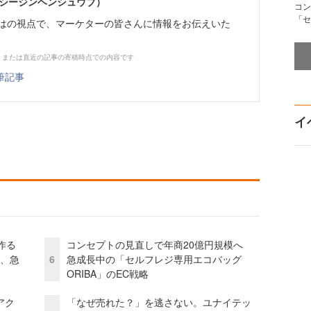
イーシージンヘンシュウブ）
コン
「セ
らではの視点で、マーケターの皆さんに情報をお伝えいた
、または直近の記事の寄稿時点での内容です
筆記事
イ
作る
コンセプトの見直しで年商20億円規模へ
ス、急
6
急成長中の「セルフレジ専用エコバッグ
ORIBA」のEC戦略
アク
「なぜ売れた？」を逃さない。ユナイテッ