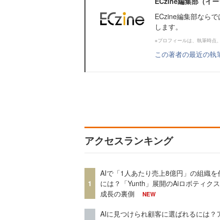
ECzine編集部（
ECzine編集部な
します。
※プロフィールは、執筆時点
この著者の最近の執
アクセスランキング
AIで「1人あたり売上8億円」の組織を
1
には？「Yunth」展開のAiロボティク
成長の裏側
NEW
AIに見つけられ顧客に選ばれるには？