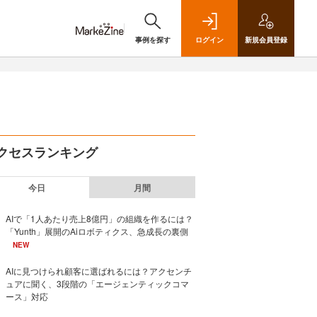
事例を探す
ログイン
新規
会員登録
クセスランキング
今日
月間
AIで「1人あたり売上8億円」の組織を作るには？
「Yunth」展開のAiロボティクス、急成長の裏側
NEW
AIに見つけられ顧客に選ばれるには？アクセンチ
ュアに聞く、3段階の「エージェンティックコマ
ース」対応