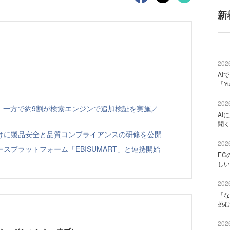
新
2026
AI
「Y
2026
、一方で約9割が検索エンジンで追加検証を実施／
AI
聞く
向けに製品安全と品質コンプライアンスの研修を公開
2026
スプラットフォーム「EBISUMART」と連携開始
EC
しい
2026
「な
挑む
2026