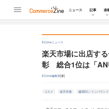
ニュース
記事
連
ECzineニュース
楽天市場に出店する
彰 総合1位は「ANUA
ECzine編集部
[著]
コスメ
楽天市場
越境EC／インバウンド