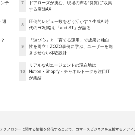
ェンテ
7
ドアローズが挑む、現場の声を“良質に”収集
する店舗AX
・週
圧倒的レビュー数をどう活かす？生成AI時
8
代のEC戦略を「and ST」が語る
い？
「遊び心」と「育てる運用」で成果と独自
9
性を両立！ZOZO事例に学ぶ、ユーザーを飽
きさせない体験設計
リアルなAIエージェントの現在地は
10
Notion・Shopify・チャネルトークら注目IT
が集結
・テクノロジーに関する情報を発信することで、コマースビジネスを支援するメディ