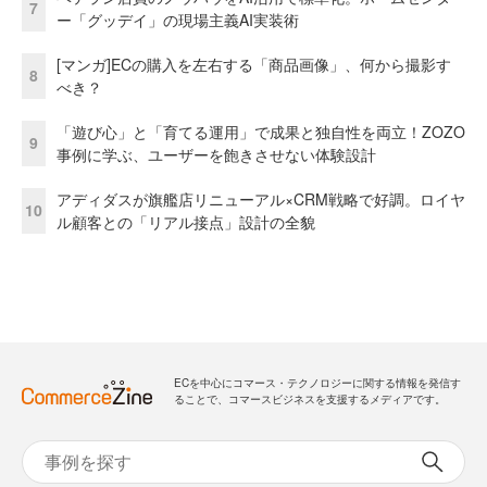
7
ー「グッデイ」の現場主義AI実装術
[マンガ]ECの購入を左右する「商品画像」、何から撮影す
8
べき？
「遊び心」と「育てる運用」で成果と独自性を両立！ZOZO
9
事例に学ぶ、ユーザーを飽きさせない体験設計
アディダスが旗艦店リニューアル×CRM戦略で好調。ロイヤ
10
ル顧客との「リアル接点」設計の全貌
ECを中心にコマース・テクノロジーに関する情報を発信す
ることで、コマースビジネスを支援するメディアです。