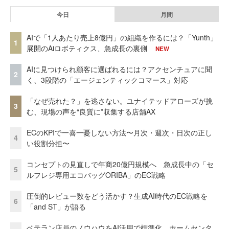
今日
月間
AIで「1人あたり売上8億円」の組織を作るには？「Yunth」
1
展開のAiロボティクス、急成長の裏側
NEW
AIに見つけられ顧客に選ばれるには？アクセンチュアに聞
2
く、3段階の「エージェンティックコマース」対応
「なぜ売れた？」を逃さない。ユナイテッドアローズが挑
3
む、現場の声を“良質に”収集する店舗AX
ECのKPIで一喜一憂しない方法〜月次・週次・日次の正し
4
い役割分担〜
コンセプトの見直しで年商20億円規模へ 急成長中の「セ
5
ルフレジ専用エコバッグORIBA」のEC戦略
圧倒的レビュー数をどう活かす？生成AI時代のEC戦略を
6
「and ST」が語る
ベテラン店員のノウハウをAI活用で標準化。ホームセンタ