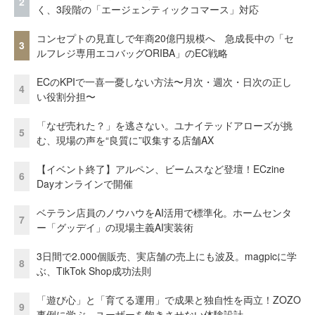
2
く、3段階の「エージェンティックコマース」対応
コンセプトの見直しで年商20億円規模へ 急成長中の「セ
3
ルフレジ専用エコバッグORIBA」のEC戦略
ECのKPIで一喜一憂しない方法〜月次・週次・日次の正し
4
い役割分担〜
「なぜ売れた？」を逃さない。ユナイテッドアローズが挑
5
む、現場の声を“良質に”収集する店舗AX
【イベント終了】アルペン、ビームスなど登壇！ECzine
6
Dayオンラインで開催
ベテラン店員のノウハウをAI活用で標準化。ホームセンタ
7
ー「グッデイ」の現場主義AI実装術
3日間で2.000個販売、実店舗の売上にも波及。magpicに学
8
ぶ、TikTok Shop成功法則
「遊び心」と「育てる運用」で成果と独自性を両立！ZOZO
9
事例に学ぶ、ユーザーを飽きさせない体験設計