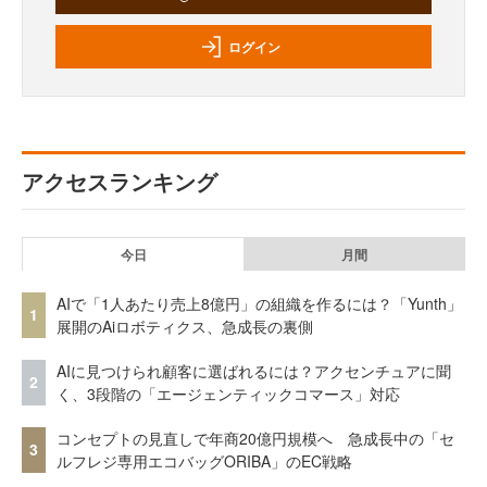
ログイン
アクセスランキング
今日
月間
AIで「1人あたり売上8億円」の組織を作るには？「Yunth」
1
展開のAiロボティクス、急成長の裏側
AIに見つけられ顧客に選ばれるには？アクセンチュアに聞
2
く、3段階の「エージェンティックコマース」対応
コンセプトの見直しで年商20億円規模へ 急成長中の「セ
3
ルフレジ専用エコバッグORIBA」のEC戦略