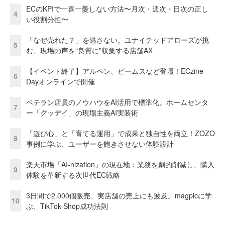
ECのKPIで一喜一憂しない方法〜月次・週次・日次の正し
4
い役割分担〜
「なぜ売れた？」を逃さない。ユナイテッドアローズが挑
5
む、現場の声を“良質に”収集する店舗AX
【イベント終了】アルペン、ビームスなど登壇！ECzine
6
Dayオンラインで開催
ベテラン店員のノウハウをAI活用で標準化。ホームセンタ
7
ー「グッデイ」の現場主義AI実装術
「遊び心」と「育てる運用」で成果と独自性を両立！ZOZO
8
事例に学ぶ、ユーザーを飽きさせない体験設計
楽天市場「AI-nization」の現在地：業務を劇的削減し、購入
9
体験を革新する次世代EC戦略
3日間で2.000個販売、実店舗の売上にも波及。magpicに学
10
ぶ、TikTok Shop成功法則