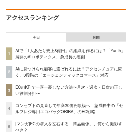
アクセスランキング
今日
月間
AIで「1人あたり売上8億円」の組織を作るには？「Yunth」
1
展開のAiロボティクス、急成長の裏側
AIに見つけられ顧客に選ばれるには？アクセンチュアに聞
2
く、3段階の「エージェンティックコマース」対応
ECのKPIで一喜一憂しない方法〜月次・週次・日次の正し
3
い役割分担〜
コンセプトの見直しで年商20億円規模へ 急成長中の「セ
4
ルフレジ専用エコバッグORIBA」のEC戦略
[マンガ]ECの購入を左右する「商品画像」、何から撮影す
5
べき？