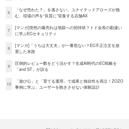
「なぜ売れた？」を逃さない。ユナイテッドアローズが挑
6
む、現場の声を“良質に”収集する店舗AX
[マンガ]突然の爆売れは地獄への招待状？トド会長の勘違い
7
に学ぶECセキュリティ
[マンガ]「うちは大丈夫」が一番危ない？EC不正注文を放
8
置した末路
圧倒的レビュー数をどう活かす？生成AI時代のEC戦略を
9
「and ST」が語る
「遊び心」と「育てる運用」で成果と独自性を両立！ZOZO
10
事例に学ぶ、ユーザーを飽きさせない体験設計